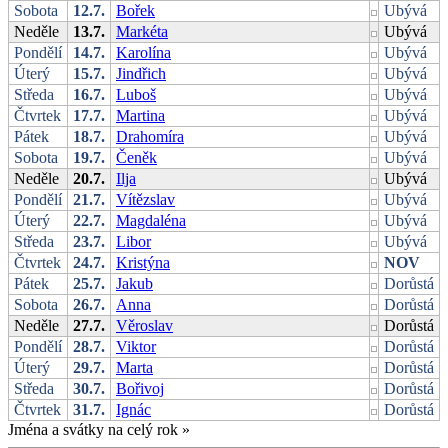
Sobota
12.7.
Bořek
Ubývá
Neděle
13.7.
Markéta
Ubývá
Pondělí
14.7.
Karolína
Ubývá
Úterý
15.7.
Jindřich
Ubývá
Středa
16.7.
Luboš
Ubývá
Čtvrtek
17.7.
Martina
Ubývá
Pátek
18.7.
Drahomíra
Ubývá
Sobota
19.7.
Čeněk
Ubývá
Neděle
20.7.
Ilja
Ubývá
Pondělí
21.7.
Vítězslav
Ubývá
Úterý
22.7.
Magdaléna
Ubývá
Středa
23.7.
Libor
Ubývá
Čtvrtek
24.7.
Kristýna
NOV
Pátek
25.7.
Jakub
Dorůstá
Sobota
26.7.
Anna
Dorůstá
Neděle
27.7.
Věroslav
Dorůstá
Pondělí
28.7.
Viktor
Dorůstá
Úterý
29.7.
Marta
Dorůstá
Středa
30.7.
Bořivoj
Dorůstá
Čtvrtek
31.7.
Ignác
Dorůstá
Jména a svátky na celý rok
»