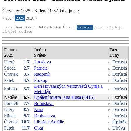
Červenec 2025 - Kalendář svátků a jmen:
« 2024
2025
2026 »
Leden
Únor
Březen
Duben
Květen
Červen
Červenec
Srpen
Září
Říjen
Listopad
Prosinec
Datum
Jméno
Fáze
2025
Svátek
Luny
Úterý
1.7.
Jaroslava
Dorůstá
Středa
2.7.
Patricie
Dorůstá
Čtvrtek
3.7.
Radomír
Dorůstá
Pátek
4.7.
Prokop
Dorůstá
Den slovanských věrozvěstů Cyrila a
Sobota
5.7.
Dorůstá
Metoděje
Neděle
6.7.
Upálení mistra Jana Husa (1415)
Dorůstá
Pondělí
7.7.
Bohuslava
Dorůstá
Úterý
8.7.
Nora
Dorůstá
Středa
9.7.
Drahoslava
Dorůstá
Čtvrtek
10.7.
Libuše a Amálie
Úplněk
Pátek
11.7.
Olga
Ubývá