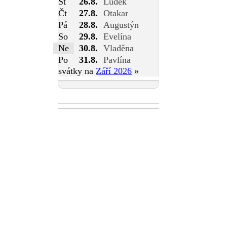
St
26.8.
Luděk
Čt
27.8.
Otakar
Pá
28.8.
Augustýn
So
29.8.
Evelína
Ne
30.8.
Vladěna
Po
31.8.
Pavlína
svátky na
Září 2026
»