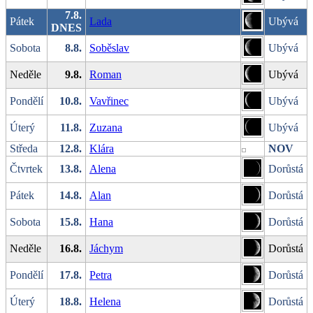
7.8.
Pátek
Lada
Ubývá
DNES
Sobota
8.8.
Soběslav
Ubývá
Neděle
9.8.
Roman
Ubývá
Pondělí
10.8.
Vavřinec
Ubývá
Úterý
11.8.
Zuzana
Ubývá
Středa
12.8.
Klára
NOV
Čtvrtek
13.8.
Alena
Dorůstá
Pátek
14.8.
Alan
Dorůstá
Sobota
15.8.
Hana
Dorůstá
Neděle
16.8.
Jáchym
Dorůstá
Pondělí
17.8.
Petra
Dorůstá
Úterý
18.8.
Helena
Dorůstá