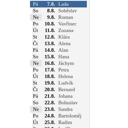
Pá
7.8.
Lada
So
8.8.
Soběslav
Ne
9.8.
Roman
Po
10.8.
Vavřinec
Út
11.8.
Zuzana
St
12.8.
Klára
Čt
13.8.
Alena
Pá
14.8.
Alan
So
15.8.
Hana
Ne
16.8.
Jáchym
Po
17.8.
Petra
Út
18.8.
Helena
St
19.8.
Ludvík
Čt
20.8.
Bernard
Pá
21.8.
Johana
So
22.8.
Bohuslav
Ne
23.8.
Sandra
Po
24.8.
Bartoloměj
Út
25.8.
Radim