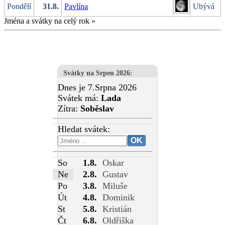
Pondělí
31.8.
Pavlína
Ubývá
Jména a svátky na celý rok
»
Svátky na Srpen 2026
:
Dnes je 7.Srpna 2026
Svátek má:
Lada
Zítra:
Soběslav
Hledat svátek:
So
1.8.
Oskar
Ne
2.8.
Gustav
Po
3.8.
Miluše
Út
4.8.
Dominik
St
5.8.
Kristián
Čt
6.8.
Oldřiška