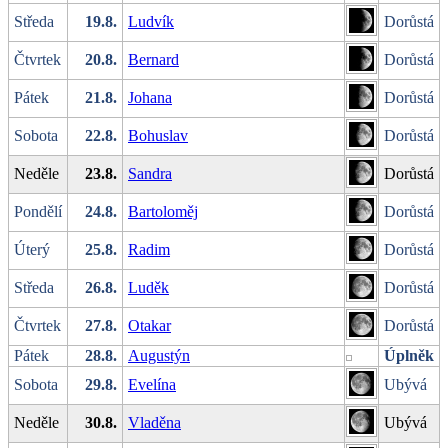
Středa
19.8.
Ludvík
Dorůstá
Čtvrtek
20.8.
Bernard
Dorůstá
Pátek
21.8.
Johana
Dorůstá
Sobota
22.8.
Bohuslav
Dorůstá
Neděle
23.8.
Sandra
Dorůstá
Pondělí
24.8.
Bartoloměj
Dorůstá
Úterý
25.8.
Radim
Dorůstá
Středa
26.8.
Luděk
Dorůstá
Čtvrtek
27.8.
Otakar
Dorůstá
Pátek
28.8.
Augustýn
Úplněk
Sobota
29.8.
Evelína
Ubývá
Neděle
30.8.
Vladěna
Ubývá