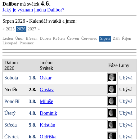
4.6.
Dalibor
má svátek
Jaký je význam jména Dalibor?
Srpen 2026 - Kalendář svátků a jmen:
« 2025
2026
2027 »
Leden
Únor
Březen
Duben
Květen
Červen
Červenec
Srpen
Září
Říjen
Listopad
Prosinec
Datum
Jméno
Fáze Luny
2026
Svátek
Sobota
1.8.
Oskar
Ubývá
Neděle
2.8.
Gustav
Ubývá
Pondělí
3.8.
Miluše
Ubývá
Úterý
4.8.
Dominik
Ubývá
Středa
5.8.
Kristián
Ubývá
Čtvrtek
6.8.
Oldřiška
Ubývá