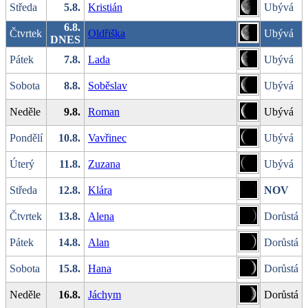
Středa
5.8.
Kristián
Ubývá
6.8.
Čtvrtek
Oldřiška
Ubývá
DNES
Pátek
7.8.
Lada
Ubývá
Sobota
8.8.
Soběslav
Ubývá
Neděle
9.8.
Roman
Ubývá
Pondělí
10.8.
Vavřinec
Ubývá
Úterý
11.8.
Zuzana
Ubývá
Středa
12.8.
Klára
NOV
Čtvrtek
13.8.
Alena
Dorůstá
Pátek
14.8.
Alan
Dorůstá
Sobota
15.8.
Hana
Dorůstá
Neděle
16.8.
Jáchym
Dorůstá