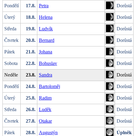
Pondělí
17.8.
Petra
Dorůstá
Úterý
18.8.
Helena
Dorůstá
Středa
19.8.
Ludvík
Dorůstá
Čtvrtek
20.8.
Bernard
Dorůstá
Pátek
21.8.
Johana
Dorůstá
Sobota
22.8.
Bohuslav
Dorůstá
Neděle
23.8.
Sandra
Dorůstá
Pondělí
24.8.
Bartoloměj
Dorůstá
Úterý
25.8.
Radim
Dorůstá
Středa
26.8.
Luděk
Dorůstá
Čtvrtek
27.8.
Otakar
Dorůstá
Pátek
28.8.
Augustýn
Úplněk