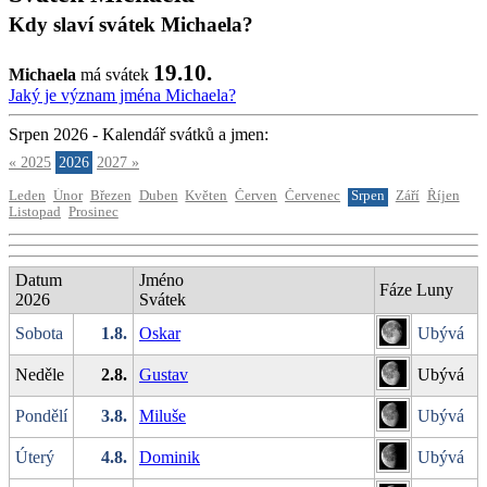
Kdy slaví svátek Michaela?
19.10.
Michaela
má svátek
Jaký je význam jména Michaela?
Srpen 2026 - Kalendář svátků a jmen:
« 2025
2026
2027 »
Leden
Únor
Březen
Duben
Květen
Červen
Červenec
Srpen
Září
Říjen
Listopad
Prosinec
Datum
Jméno
Fáze Luny
2026
Svátek
Sobota
1.8.
Oskar
Ubývá
Neděle
2.8.
Gustav
Ubývá
Pondělí
3.8.
Miluše
Ubývá
Úterý
4.8.
Dominik
Ubývá