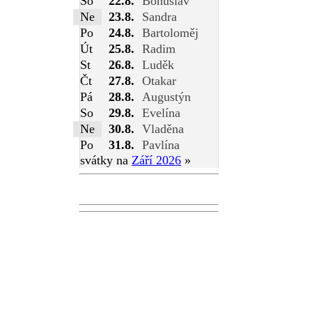
So
22.8.
Bohuslav
Ne
23.8.
Sandra
Po
24.8.
Bartoloměj
Út
25.8.
Radim
St
26.8.
Luděk
Čt
27.8.
Otakar
Pá
28.8.
Augustýn
So
29.8.
Evelína
Ne
30.8.
Vladěna
Po
31.8.
Pavlína
svátky na
Září 2026
»