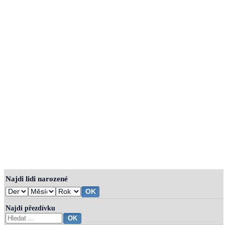
Najdi lidi narozené
Najdi přezdívku