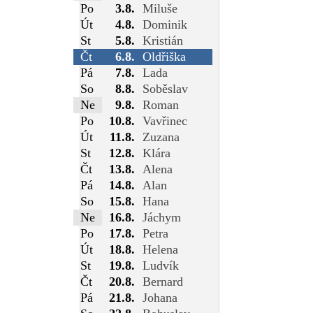
Po
3.8.
Miluše
Út
4.8.
Dominik
St
5.8.
Kristián
Čt
6.8.
Oldřiška
Pá
7.8.
Lada
So
8.8.
Soběslav
Ne
9.8.
Roman
Po
10.8.
Vavřinec
Út
11.8.
Zuzana
St
12.8.
Klára
Čt
13.8.
Alena
Pá
14.8.
Alan
So
15.8.
Hana
Ne
16.8.
Jáchym
Po
17.8.
Petra
Út
18.8.
Helena
St
19.8.
Ludvík
Čt
20.8.
Bernard
Pá
21.8.
Johana