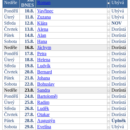
Neděle
Roman
Ubývá
DNES
Pondělí
10.8.
Vavřinec
Ubývá
Úterý
11.8.
Zuzana
Ubývá
Středa
12.8.
Klára
NOV
Čtvrtek
13.8.
Alena
Dorůstá
Pátek
14.8.
Alan
Dorůstá
Sobota
15.8.
Hana
Dorůstá
Neděle
16.8.
Jáchym
Dorůstá
Pondělí
17.8.
Petra
Dorůstá
Úterý
18.8.
Helena
Dorůstá
Středa
19.8.
Ludvík
Dorůstá
Čtvrtek
20.8.
Bernard
Dorůstá
Pátek
21.8.
Johana
Dorůstá
Sobota
22.8.
Bohuslav
Dorůstá
Neděle
23.8.
Sandra
Dorůstá
Pondělí
24.8.
Bartoloměj
Dorůstá
Úterý
25.8.
Radim
Dorůstá
Středa
26.8.
Luděk
Dorůstá
Čtvrtek
27.8.
Otakar
Dorůstá
Pátek
28.8.
Augustýn
Úplněk
Sobota
29.8.
Evelína
Ubývá