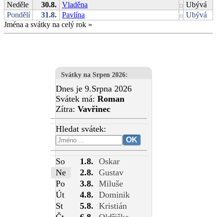
Neděle
30.8.
Vladěna
Ubývá
Pondělí
31.8.
Pavlína
Ubývá
Jména a svátky na celý rok
»
Svátky na Srpen 2026
:
Dnes je 9.Srpna 2026
Svátek má:
Roman
Zítra:
Vavřinec
Hledat svátek:
So
1.8.
Oskar
Ne
2.8.
Gustav
Po
3.8.
Miluše
Út
4.8.
Dominik
St
5.8.
Kristián
Čt
6.8.
Oldřiška