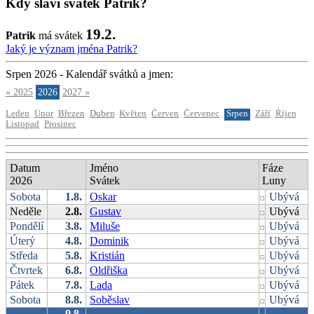
Kdy slaví svátek Patrik?
19.2.
Patrik
má svátek
Jaký je význam jména Patrik?
Srpen 2026 - Kalendář svátků a jmen:
« 2025
2026
2027 »
Leden
Únor
Březen
Duben
Květen
Červen
Červenec
Srpen
Září
Říjen
Listopad
Prosinec
Datum
Jméno
Fáze
2026
Svátek
Luny
Sobota
1.8.
Oskar
Ubývá
Neděle
2.8.
Gustav
Ubývá
Pondělí
3.8.
Miluše
Ubývá
Úterý
4.8.
Dominik
Ubývá
Středa
5.8.
Kristián
Ubývá
Čtvrtek
6.8.
Oldřiška
Ubývá
Pátek
7.8.
Lada
Ubývá
Sobota
8.8.
Soběslav
Ubývá
9.8.