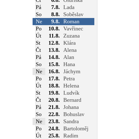
Pá
7.8.
Lada
So
8.8.
Soběslav
Ne
9.8.
Roman
Po
10.8.
Vavřinec
Út
11.8.
Zuzana
St
12.8.
Klára
Čt
13.8.
Alena
Pá
14.8.
Alan
So
15.8.
Hana
Ne
16.8.
Jáchym
Po
17.8.
Petra
Út
18.8.
Helena
St
19.8.
Ludvík
Čt
20.8.
Bernard
Pá
21.8.
Johana
So
22.8.
Bohuslav
Ne
23.8.
Sandra
Po
24.8.
Bartoloměj
Út
25.8.
Radim