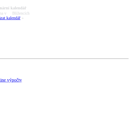
nární kalendář
na v
Blížencích
zat kalendář
»
ine výpočty