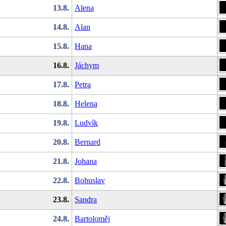
13.8.
Alena
14.8.
Alan
15.8.
Hana
16.8.
Jáchym
17.8.
Petra
18.8.
Helena
19.8.
Ludvík
20.8.
Bernard
21.8.
Johana
22.8.
Bohuslav
23.8.
Sandra
24.8.
Bartoloměj