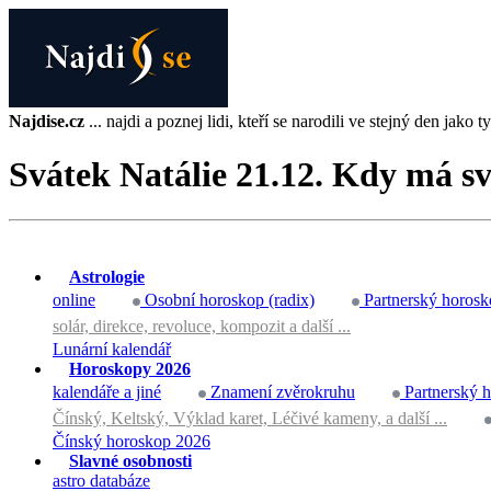
Najdise.cz
... najdi a poznej lidi, kteří se narodili ve stejný den jako ty 
Svátek Natálie 21.12. Kdy má sv
Astrologie
online
Osobní horoskop (radix)
Partnerský horosk
solár, direkce, revoluce, kompozit a další ...
Lunární kalendář
Horoskopy 2026
kalendáře a jiné
Znamení zvěrokruhu
Partnerský 
Čínský, Keltský, Výklad karet, Léčivé kameny, a další ...
Čínský horoskop 2026
Slavné osobnosti
astro databáze