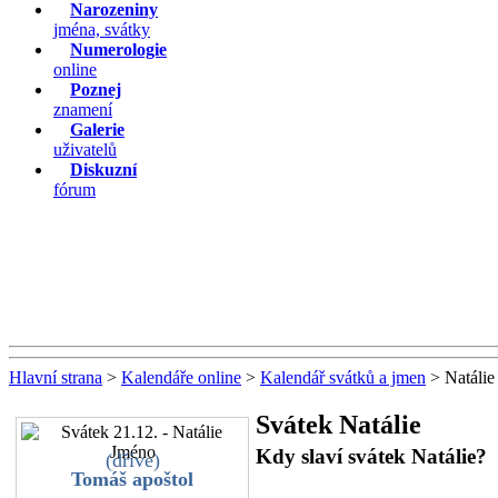
Narozeniny
jména, svátky
Numerologie
online
Poznej
znamení
Galerie
uživatelů
Diskuzní
fórum
Hlavní strana
>
Kalendáře online
>
Kalendář svátků a jmen
> Natálie
Svátek Natálie
Kdy slaví svátek Natálie?
(dříve)
Tomáš apoštol