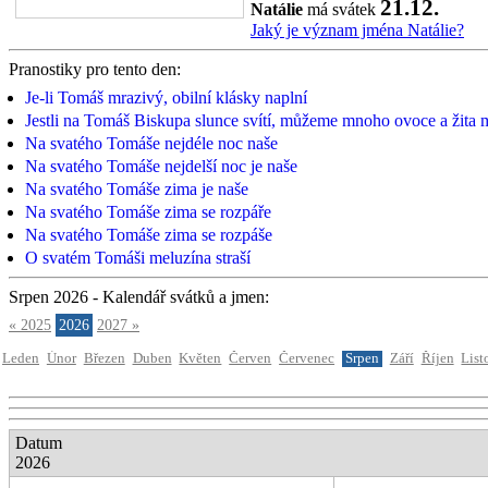
21.12.
Natálie
má svátek
Jaký je význam jména Natálie?
Pranostiky pro tento den:
Je-li Tomáš mrazivý, obilní klásky naplní
Jestli na Tomáš Biskupa slunce svítí, můžeme mnoho ovoce a žita m
Na svatého Tomáše nejdéle noc naše
Na svatého Tomáše nejdelší noc je naše
Na svatého Tomáše zima je naše
Na svatého Tomáše zima se rozpáře
Na svatého Tomáše zima se rozpáše
O svatém Tomáši meluzína straší
Srpen 2026 - Kalendář svátků a jmen:
« 2025
2026
2027 »
Leden
Únor
Březen
Duben
Květen
Červen
Červenec
Srpen
Září
Říjen
List
Datum
2026