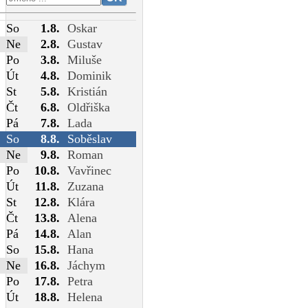
So
1.8.
Oskar
Ne
2.8.
Gustav
Po
3.8.
Miluše
Út
4.8.
Dominik
St
5.8.
Kristián
Čt
6.8.
Oldřiška
Pá
7.8.
Lada
So
8.8.
Soběslav
Ne
9.8.
Roman
Po
10.8.
Vavřinec
Út
11.8.
Zuzana
St
12.8.
Klára
Čt
13.8.
Alena
Pá
14.8.
Alan
So
15.8.
Hana
Ne
16.8.
Jáchym
Po
17.8.
Petra
Út
18.8.
Helena