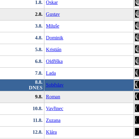
1.8.
Oskar
2.8.
Gustav
3.8.
Miluše
4.8.
Dominik
5.8.
Kristián
6.8.
Oldřiška
7.8.
Lada
8.8.
Soběslav
DNES
9.8.
Roman
10.8.
Vavřinec
11.8.
Zuzana
12.8.
Klára