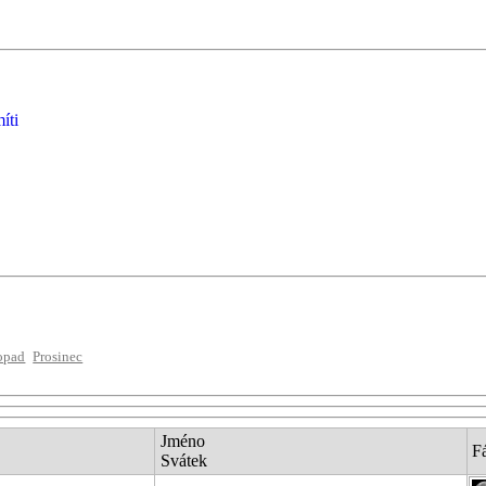
íti
opad
Prosinec
Jméno
F
Svátek