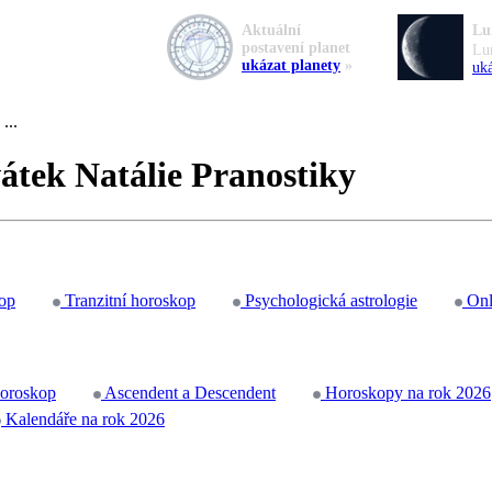
Aktuální
Lu
postavení planet
Lu
ukázat planety
»
uká
...
átek Natálie Pranostiky
op
Tranzitní horoskop
Psychologická astrologie
Onl
horoskop
Ascendent a Descendent
Horoskopy na rok 2026
Kalendáře na rok 2026