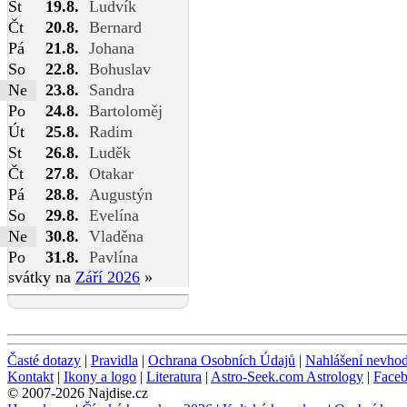
St
19.8.
Ludvík
Čt
20.8.
Bernard
Pá
21.8.
Johana
So
22.8.
Bohuslav
Ne
23.8.
Sandra
Po
24.8.
Bartoloměj
Út
25.8.
Radim
St
26.8.
Luděk
Čt
27.8.
Otakar
Pá
28.8.
Augustýn
So
29.8.
Evelína
Ne
30.8.
Vladěna
Po
31.8.
Pavlína
svátky na
Září 2026
»
Časté dotazy
|
Pravidla
|
Ochrana Osobních Údajů
|
Nahlášení nevho
Kontakt
|
Ikony a logo
|
Literatura
|
Astro-Seek.com Astrology
|
Face
© 2007-2026 Najdise.cz