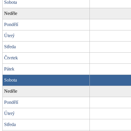
Sobota
Neděle
Pondělí
Úterý
Středa
Čtvrtek
Pátek
Sobota
Neděle
Pondělí
Úterý
Středa