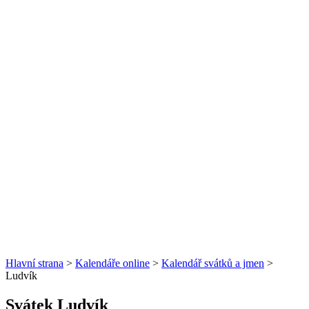
Hlavní strana
>
Kalendáře online
>
Kalendář svátků a jmen
>
Ludvík
Svátek Ludvík