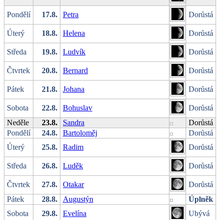
Pondělí
17.8.
Petra
Dorůstá
Úterý
18.8.
Helena
Dorůstá
Středa
19.8.
Ludvík
Dorůstá
Čtvrtek
20.8.
Bernard
Dorůstá
Pátek
21.8.
Johana
Dorůstá
Sobota
22.8.
Bohuslav
Dorůstá
Neděle
23.8.
Sandra
Dorůstá
Pondělí
24.8.
Bartoloměj
Dorůstá
Úterý
25.8.
Radim
Dorůstá
Středa
26.8.
Luděk
Dorůstá
Čtvrtek
27.8.
Otakar
Dorůstá
Pátek
28.8.
Augustýn
Úplněk
Sobota
29.8.
Evelína
Ubývá