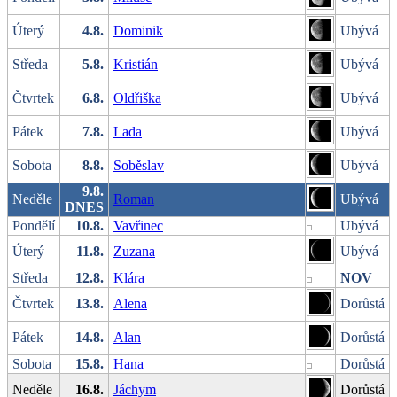
Úterý
4.8.
Dominik
Ubývá
Středa
5.8.
Kristián
Ubývá
Čtvrtek
6.8.
Oldřiška
Ubývá
Pátek
7.8.
Lada
Ubývá
Sobota
8.8.
Soběslav
Ubývá
9.8.
Neděle
Roman
Ubývá
DNES
Pondělí
10.8.
Vavřinec
Ubývá
Úterý
11.8.
Zuzana
Ubývá
Středa
12.8.
Klára
NOV
Čtvrtek
13.8.
Alena
Dorůstá
Pátek
14.8.
Alan
Dorůstá
Sobota
15.8.
Hana
Dorůstá
Neděle
16.8.
Jáchym
Dorůstá