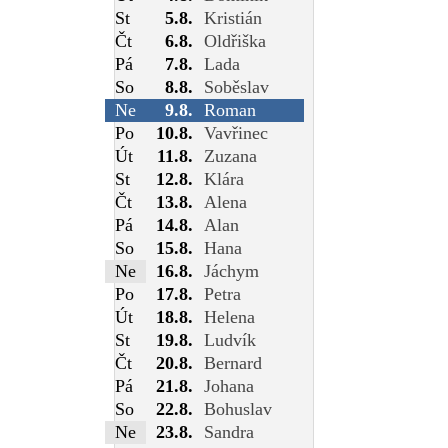
St
5.8.
Kristián
Čt
6.8.
Oldřiška
Pá
7.8.
Lada
So
8.8.
Soběslav
Ne
9.8.
Roman
Po
10.8.
Vavřinec
Út
11.8.
Zuzana
St
12.8.
Klára
Čt
13.8.
Alena
Pá
14.8.
Alan
So
15.8.
Hana
Ne
16.8.
Jáchym
Po
17.8.
Petra
Út
18.8.
Helena
St
19.8.
Ludvík
Čt
20.8.
Bernard
Pá
21.8.
Johana
So
22.8.
Bohuslav
Ne
23.8.
Sandra