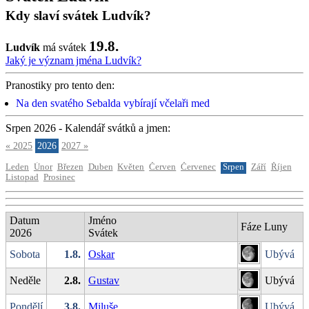
Kdy slaví svátek Ludvík?
19.8.
Ludvík
má svátek
Jaký je význam jména Ludvík?
Pranostiky pro tento den:
Na den svatého Sebalda vybírají včelaři med
Srpen 2026 - Kalendář svátků a jmen:
« 2025
2026
2027 »
Leden
Únor
Březen
Duben
Květen
Červen
Červenec
Srpen
Září
Říjen
Listopad
Prosinec
Datum
Jméno
Fáze Luny
2026
Svátek
Sobota
1.8.
Oskar
Ubývá
Neděle
2.8.
Gustav
Ubývá
Pondělí
3.8.
Miluše
Ubývá