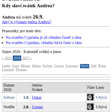
Kdy slaví svátek Andrea?
26.9.
Andrea
má svátek
Jaký je význam jména Andrea?
Pranostiky pro tento den:
Na svatého Cypriána je už chladno časně z rána
Na svatého Cypriána, chladno bývá často z rána
Srpen 2026 - Kalendář svátků a jmen:
« 2025
2026
2027 »
Leden
Únor
Březen
Duben
Květen
Červen
Červenec
Srpen
Září
Říjen
Listopad
Prosinec
Datum
Jméno
Fáze Luny
2026
Svátek
Sobota
1.8.
Oskar
Ubývá
Neděle
2.8.
Gustav
Ubývá