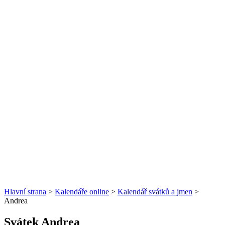
Hlavní strana
>
Kalendáře online
>
Kalendář svátků a jmen
>
Andrea
Svátek Andrea