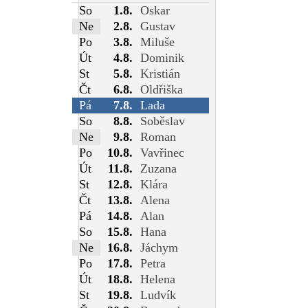
So
1.8.
Oskar
Ne
2.8.
Gustav
Po
3.8.
Miluše
Út
4.8.
Dominik
St
5.8.
Kristián
Čt
6.8.
Oldřiška
Pá
7.8.
Lada
So
8.8.
Soběslav
Ne
9.8.
Roman
Po
10.8.
Vavřinec
Út
11.8.
Zuzana
St
12.8.
Klára
Čt
13.8.
Alena
Pá
14.8.
Alan
So
15.8.
Hana
Ne
16.8.
Jáchym
Po
17.8.
Petra
Út
18.8.
Helena
St
19.8.
Ludvík