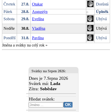
Čtvrtek
27.8.
Otakar
Dorůstá
Pátek
28.8.
Augustýn
Úplněk
Sobota
29.8.
Evelína
Ubývá
Neděle
30.8.
Vladěna
Ubývá
Pondělí
31.8.
Pavlína
Ubývá
Jména a svátky na celý rok
»
Svátky na Srpen 2026
:
Dnes je 7.Srpna 2026
Svátek má:
Lada
Zítra:
Soběslav
Hledat svátek: