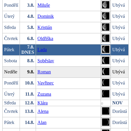
Pondělí
3.8.
Miluše
Ubývá
Úterý
4.8.
Dominik
Ubývá
Středa
5.8.
Kristián
Ubývá
Čtvrtek
6.8.
Oldřiška
Ubývá
7.8.
Pátek
Lada
Ubývá
DNES
Sobota
8.8.
Soběslav
Ubývá
Neděle
9.8.
Roman
Ubývá
Pondělí
10.8.
Vavřinec
Ubývá
Úterý
11.8.
Zuzana
Ubývá
Středa
12.8.
Klára
NOV
Čtvrtek
13.8.
Alena
Dorůstá
Pátek
14.8.
Alan
Dorůstá