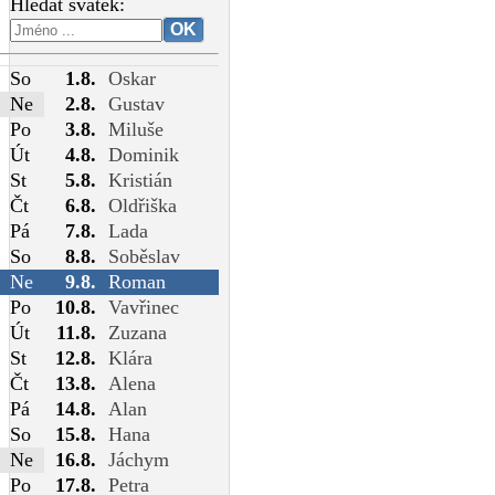
Hledat svátek:
So
1.8.
Oskar
Ne
2.8.
Gustav
Po
3.8.
Miluše
Út
4.8.
Dominik
St
5.8.
Kristián
Čt
6.8.
Oldřiška
Pá
7.8.
Lada
So
8.8.
Soběslav
Ne
9.8.
Roman
Po
10.8.
Vavřinec
Út
11.8.
Zuzana
St
12.8.
Klára
Čt
13.8.
Alena
Pá
14.8.
Alan
So
15.8.
Hana
Ne
16.8.
Jáchym
Po
17.8.
Petra