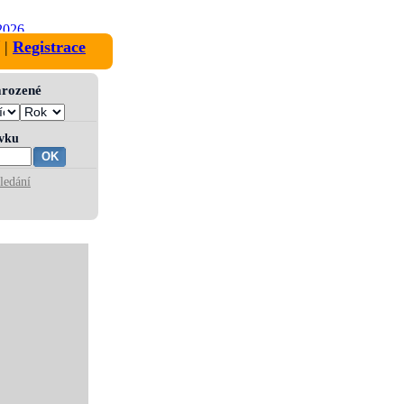
2026
|
Registrace
narozené
ívku
ledání