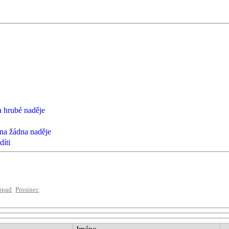
na hrubé naděje
ína žádna naděje
díti
opad
Prosinec