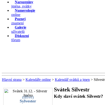
Narozeniny
jména, svátky
Numerologie
online
Poznej
znamení
Galerie
uživatelů
Diskuzní
fórum
Hlavní strana
>
Kalendáře online
>
Kalendář svátků a jmen
> Silvestr
Svátek Silvestr
Kdy slaví svátek Silvestr?
(dříve)
Sylvester