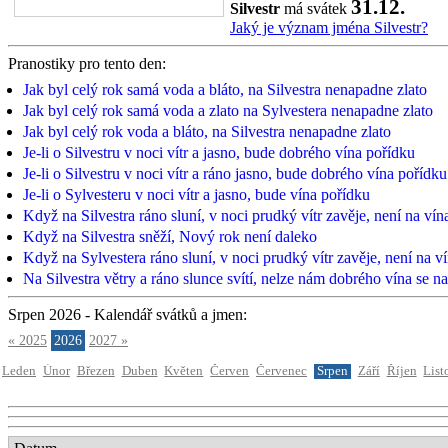
31.12.
Silvestr
má svátek
Jaký je význam jména Silvestr?
Pranostiky pro tento den:
Jak byl celý rok samá voda a bláto, na Silvestra nenapadne zlato
Jak byl celý rok samá voda a zlato na Sylvestera nenapadne zlato
Jak byl celý rok voda a bláto, na Silvestra nenapadne zlato
Je-li o Silvestru v noci vítr a jasno, bude dobrého vína pořídku
Je-li o Silvestru v noci vítr a ráno jasno, bude dobrého vína pořídku
Je-li o Sylvesteru v noci vítr a jasno, bude vína pořídku
Když na Silvestra ráno sluní, v noci prudký vítr zavěje, není na ví
Když na Silvestra sněží, Nový rok není daleko
Když na Sylvestera ráno sluní, v noci prudký vítr zavěje, není na v
Na Silvestra větry a ráno slunce svítí, nelze nám dobrého vína se na
Srpen 2026 - Kalendář svátků a jmen:
« 2025
2026
2027 »
Leden
Únor
Březen
Duben
Květen
Červen
Červenec
Srpen
Září
Říjen
List