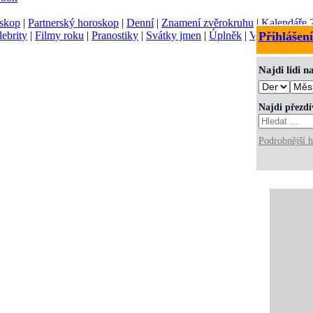
skop
|
Partnerský horoskop
|
Denní
|
Znamení zvěrokruhu
|
Kalendáře 
lebrity
|
Filmy roku
|
Pranostiky
|
Svátky jmen
|
Úplněk
|
Význam jmen
Přihlášení
Najdi lidi 
Najdi přezd
Podrobnější h