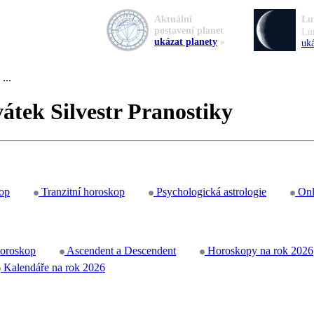
Aktuální
Lu
postavení planet
Lu
ukázat planety
»
uká
...
vátek Silvestr Pranostiky
op
Tranzitní horoskop
Psychologická astrologie
Onl
horoskop
Ascendent a Descendent
Horoskopy na rok 2026
Kalendáře na rok 2026