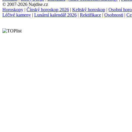
© 2007-2026 Najdise.cz
Horoskopy
|
Čínský horoskop 2026
|
Keltský horoskop
|
Osobní horo
Léčivé kameny
|
Lunární kalendář 2026
|
Rektifikace
|
Osobnosti
|
Ce