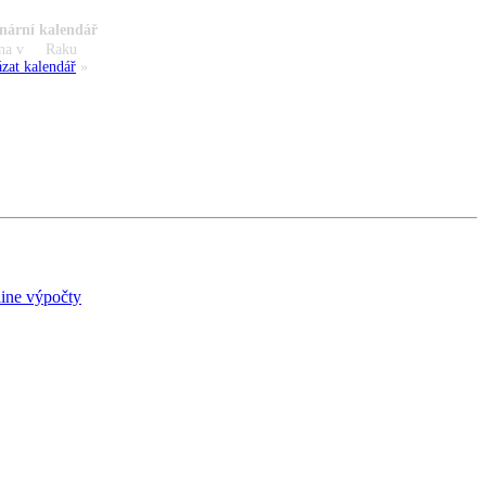
nární kalendář
na v
Raku
zat kalendář
»
ine výpočty