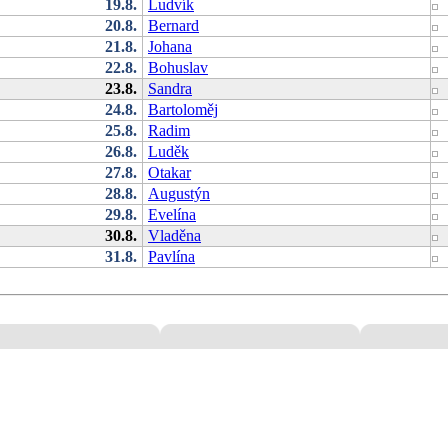
19.8.
Ludvík
20.8.
Bernard
21.8.
Johana
22.8.
Bohuslav
23.8.
Sandra
24.8.
Bartoloměj
25.8.
Radim
26.8.
Luděk
27.8.
Otakar
28.8.
Augustýn
29.8.
Evelína
30.8.
Vladěna
31.8.
Pavlína