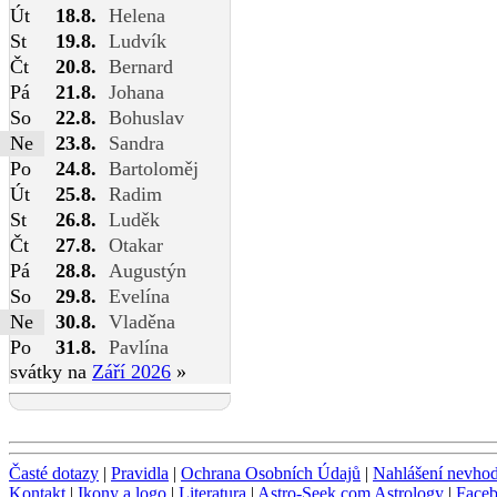
Út
18.8.
Helena
St
19.8.
Ludvík
Čt
20.8.
Bernard
Pá
21.8.
Johana
So
22.8.
Bohuslav
Ne
23.8.
Sandra
Po
24.8.
Bartoloměj
Út
25.8.
Radim
St
26.8.
Luděk
Čt
27.8.
Otakar
Pá
28.8.
Augustýn
So
29.8.
Evelína
Ne
30.8.
Vladěna
Po
31.8.
Pavlína
svátky na
Září 2026
»
Časté dotazy
|
Pravidla
|
Ochrana Osobních Údajů
|
Nahlášení nevho
Kontakt
|
Ikony a logo
|
Literatura
|
Astro-Seek.com Astrology
|
Face