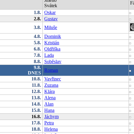
Jméno
F
Svátek
1.8.
Oskar
2.8.
Gustav
3.8.
Miluše
4.8.
Dominik
5.8.
Kristián
6.8.
Oldřiška
7.8.
Lada
8.8.
Soběslav
9.8.
Roman
DNES
10.8.
Vavřinec
11.8.
Zuzana
12.8.
Klára
13.8.
Alena
14.8.
Alan
15.8.
Hana
16.8.
Jáchym
17.8.
Petra
18.8.
Helena