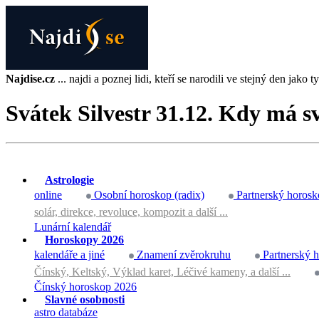
Najdise.cz
... najdi a poznej lidi, kteří se narodili ve stejný den jako ty 
Svátek Silvestr 31.12. Kdy má s
Astrologie
online
Osobní horoskop (radix)
Partnerský horosk
solár, direkce, revoluce, kompozit a další ...
Lunární kalendář
Horoskopy 2026
kalendáře a jiné
Znamení zvěrokruhu
Partnerský 
Čínský, Keltský, Výklad karet, Léčivé kameny, a další ...
Čínský horoskop 2026
Slavné osobnosti
astro databáze