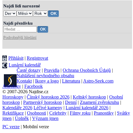
Najdi lidi narozené
Najdi přezdívku
Podrobnější hledání
Přihlásit
|
Registrovat
Lunární kalendář
Časté dotazy
|
Pravidla
|
Ochrana Osobních Údajů
|
Nahlášení nevhodného obsahu
Kontakt
|
Ikony a logo
|
Literatura
|
Astro-Seek.com
Astrology
|
Facebook
© 2007-2026 Najdise.cz
Horoskopy
|
Čínský horoskop 2026
|
Keltský horoskop
|
Osobní
horoskop
|
Partnerský horoskop
|
Denní
|
Znamení zvěrokruhu
|
Kalendáře 2026
Léčivé kameny
|
Lunární kalendář 2026
|
Rektifikace
|
Osobnosti
|
Celebrity
|
Filmy roku
|
Pranostiky
|
Svátky
jmen
|
Úplněk
|
Význam jmen
PC verze
| Mobilní verze