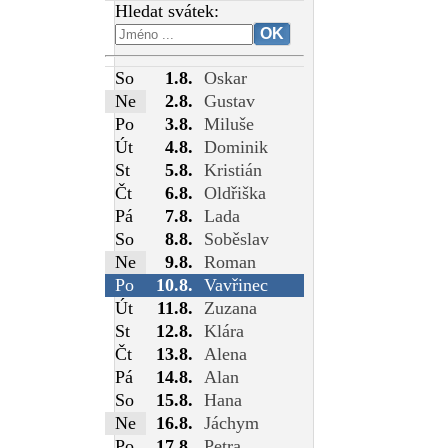
Hledat svátek:
So
1.8.
Oskar
Ne
2.8.
Gustav
Po
3.8.
Miluše
Út
4.8.
Dominik
St
5.8.
Kristián
Čt
6.8.
Oldřiška
Pá
7.8.
Lada
So
8.8.
Soběslav
Ne
9.8.
Roman
Po
10.8.
Vavřinec
Út
11.8.
Zuzana
St
12.8.
Klára
Čt
13.8.
Alena
Pá
14.8.
Alan
So
15.8.
Hana
Ne
16.8.
Jáchym
Po
17.8.
Petra