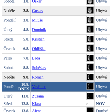
Sobota
1.8.
Oskar
Ubývá
Neděle
2.8.
Gustav
Ubývá
Pondělí
3.8.
Miluše
Ubývá
Úterý
4.8.
Dominik
Ubývá
Středa
5.8.
Kristián
Ubývá
Čtvrtek
6.8.
Oldřiška
Ubývá
Pátek
7.8.
Lada
Ubývá
Sobota
8.8.
Soběslav
Ubývá
Neděle
9.8.
Roman
Ubývá
10.8.
Pondělí
Vavřinec
Ubývá
DNES
Úterý
11.8.
Zuzana
Ubývá
Středa
12.8.
Klára
NOV
Čtvrtek
13.8.
Alena
Dorůstá