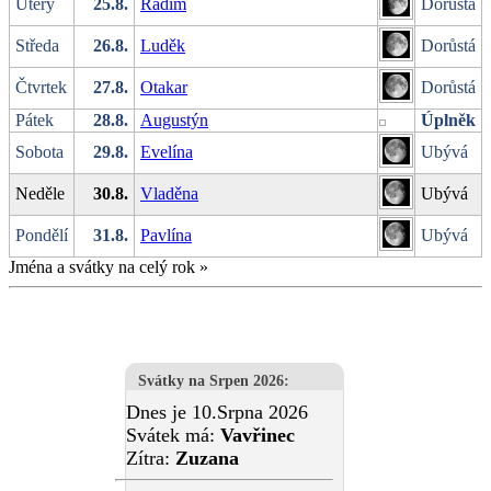
Úterý
25.8.
Radim
Dorůstá
Středa
26.8.
Luděk
Dorůstá
Čtvrtek
27.8.
Otakar
Dorůstá
Pátek
28.8.
Augustýn
Úplněk
Sobota
29.8.
Evelína
Ubývá
Neděle
30.8.
Vladěna
Ubývá
Pondělí
31.8.
Pavlína
Ubývá
Jména a svátky na celý rok
»
Svátky na Srpen 2026
:
Dnes je 10.Srpna 2026
Svátek má:
Vavřinec
Zítra:
Zuzana