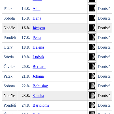
Pátek
14.8.
Alan
Dorůstá
Sobota
15.8.
Hana
Dorůstá
Neděle
16.8.
Jáchym
Dorůstá
Pondělí
17.8.
Petra
Dorůstá
Úterý
18.8.
Helena
Dorůstá
Středa
19.8.
Ludvík
Dorůstá
Čtvrtek
20.8.
Bernard
Dorůstá
Pátek
21.8.
Johana
Dorůstá
Sobota
22.8.
Bohuslav
Dorůstá
Neděle
23.8.
Sandra
Dorůstá
Pondělí
24.8.
Bartoloměj
Dorůstá