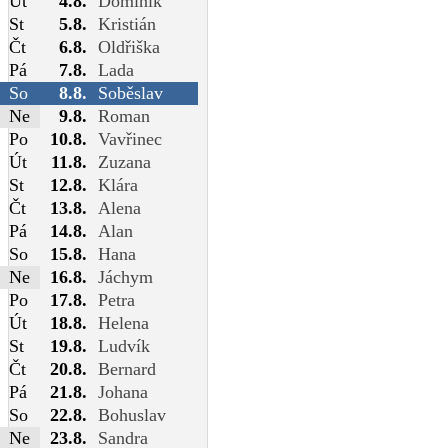
Út
4.8.
Dominik
St
5.8.
Kristián
Čt
6.8.
Oldřiška
Pá
7.8.
Lada
So
8.8.
Soběslav
Ne
9.8.
Roman
Po
10.8.
Vavřinec
Út
11.8.
Zuzana
St
12.8.
Klára
Čt
13.8.
Alena
Pá
14.8.
Alan
So
15.8.
Hana
Ne
16.8.
Jáchym
Po
17.8.
Petra
Út
18.8.
Helena
St
19.8.
Ludvík
Čt
20.8.
Bernard
Pá
21.8.
Johana
So
22.8.
Bohuslav
Ne
23.8.
Sandra