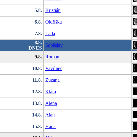
5.8.
Kristián
6.8.
Oldřiška
7.8.
Lada
8.8.
Soběslav
DNES
9.8.
Roman
10.8.
Vavřinec
11.8.
Zuzana
12.8.
Klára
13.8.
Alena
14.8.
Alan
15.8.
Hana