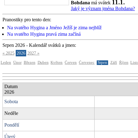
11.1.
Bohdana
má svátek
Jaký je význam jména Bohdana?
Pranostiky pro tento den:
Na svatého Hygina a Jméno Ježíš je zima nejblíž
Na svatého Hygina pravá zima začíná
Srpen 2026 - Kalendář svátků a jmen:
« 2025
2026
2027 »
Leden
Únor
Březen
Duben
Květen
Červen
Červenec
Srpen
Září
Říjen
List
Datum
2026
Sobota
Neděle
Pondělí
Úterý