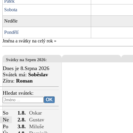
Pátek
Sobota
Neděle
Pondělí
Jména a svátky na celý rok
»
Svátky na Srpen 2026
:
Dnes je 8.Srpna 2026
Svátek má:
Soběslav
Zítra:
Roman
Hledat svátek:
So
1.8.
Oskar
Ne
2.8.
Gustav
Po
3.8.
Miluše