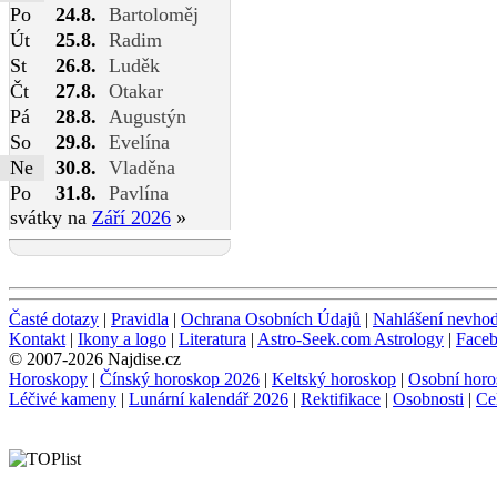
Po
24.8.
Bartoloměj
Út
25.8.
Radim
St
26.8.
Luděk
Čt
27.8.
Otakar
Pá
28.8.
Augustýn
So
29.8.
Evelína
Ne
30.8.
Vladěna
Po
31.8.
Pavlína
svátky na
Září 2026
»
Časté dotazy
|
Pravidla
|
Ochrana Osobních Údajů
|
Nahlášení nevho
Kontakt
|
Ikony a logo
|
Literatura
|
Astro-Seek.com Astrology
|
Face
© 2007-2026 Najdise.cz
Horoskopy
|
Čínský horoskop 2026
|
Keltský horoskop
|
Osobní horo
Léčivé kameny
|
Lunární kalendář 2026
|
Rektifikace
|
Osobnosti
|
Ce