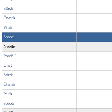
Středa
Čtvrtek
Pátek
Sobota
Neděle
Pondělí
Úterý
Středa
Čtvrtek
Pátek
Sobota