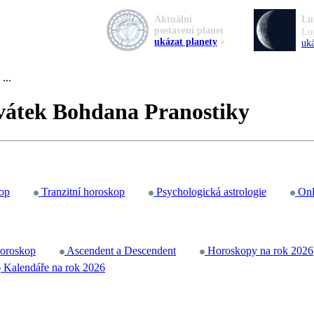
Aktuální
Lu
postavení planet
Lu
ukázat planety
»
uká
...
vátek Bohdana Pranostiky
op
Tranzitní horoskop
Psychologická astrologie
Onl
horoskop
Ascendent a Descendent
Horoskopy na rok 2026
Kalendáře na rok 2026