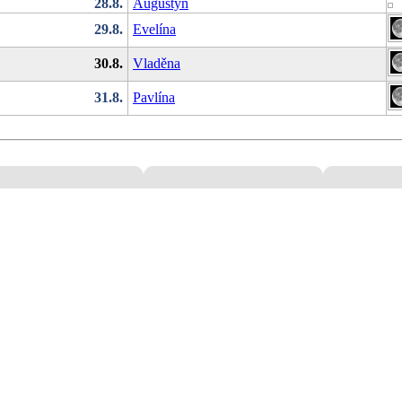
28.8.
Augustýn
29.8.
Evelína
30.8.
Vladěna
31.8.
Pavlína