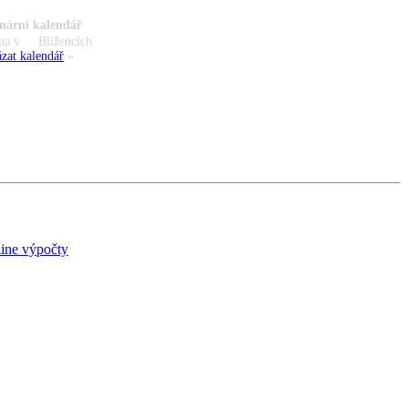
nární kalendář
na v
Blížencích
zat kalendář
»
ine výpočty