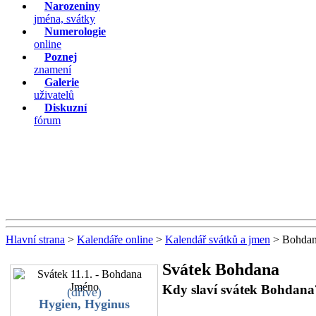
Narozeniny
jména, svátky
Numerologie
online
Poznej
znamení
Galerie
uživatelů
Diskuzní
fórum
Hlavní strana
>
Kalendáře online
>
Kalendář svátků a jmen
> Bohda
Svátek Bohdana
Kdy slaví svátek Bohdana
(dříve)
Hygien, Hyginus