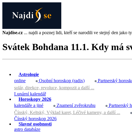
Najdise.cz
... najdi a poznej lidi, kteří se narodili ve stejný den jako ty 
Svátek Bohdana 11.1. Kdy má s
Astrologie
online
Osobní horoskop (radix)
Partnerský horosk
solár, direkce, revoluce, kompozit a další ...
Lunární kalendář
Horoskopy 2026
kalendáře a jiné
Znamení zvěrokruhu
Partnerský 
Čínský, Keltský, Výklad karet, Léčivé kameny, a další ...
Čínský horoskop 2026
Slavné osobnosti
astro databáze