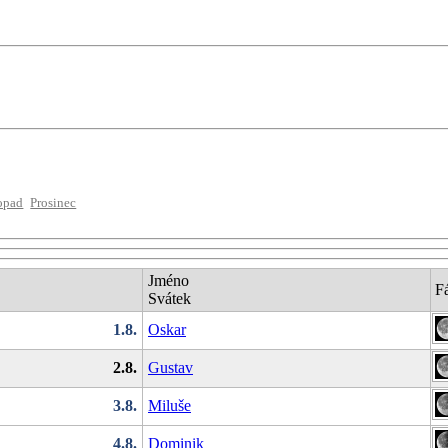
opad
Prosinec
Jméno
F
Svátek
1.8.
Oskar
2.8.
Gustav
3.8.
Miluše
4.8.
Dominik