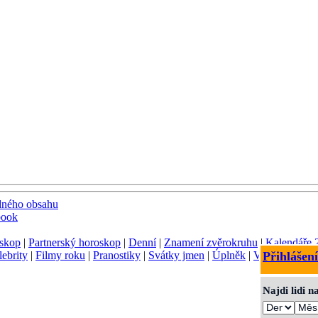
dného obsahu
book
skop
|
Partnerský horoskop
|
Denní
|
Znamení zvěrokruhu
|
Kalendáře 
lebrity
|
Filmy roku
|
Pranostiky
|
Svátky jmen
|
Úplněk
|
Význam jmen
Přihlášení
Najdi lidi 