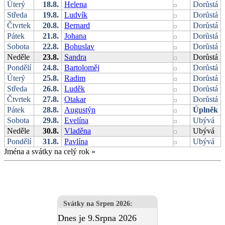
Úterý
18.8.
Helena
Dorůstá
Středa
19.8.
Ludvík
Dorůstá
Čtvrtek
20.8.
Bernard
Dorůstá
Pátek
21.8.
Johana
Dorůstá
Sobota
22.8.
Bohuslav
Dorůstá
Neděle
23.8.
Sandra
Dorůstá
Pondělí
24.8.
Bartoloměj
Dorůstá
Úterý
25.8.
Radim
Dorůstá
Středa
26.8.
Luděk
Dorůstá
Čtvrtek
27.8.
Otakar
Dorůstá
Pátek
28.8.
Augustýn
Úplněk
Sobota
29.8.
Evelína
Ubývá
Neděle
30.8.
Vladěna
Ubývá
Pondělí
31.8.
Pavlína
Ubývá
Jména a svátky na celý rok
»
Svátky na Srpen 2026
:
Dnes je 9.Srpna 2026