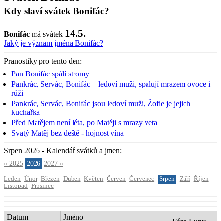
Kdy slaví svátek Bonifác?
14.5.
Bonifác
má svátek
Jaký je význam jména Bonifác?
Pranostiky pro tento den:
Pan Bonifác spálí stromy
Pankrác, Servác, Bonifác – ledoví muži, spalují mrazem ovoce i
růži
Pankrác, Servác, Bonifác jsou ledoví muži, Žofie je jejich
kuchařka
Před Matějem není léta, po Matěji s mrazy veta
Svatý Matěj bez deště - hojnost vína
Srpen 2026 - Kalendář svátků a jmen:
« 2025
2026
2027 »
Leden
Únor
Březen
Duben
Květen
Červen
Červenec
Srpen
Září
Říjen
Listopad
Prosinec
Datum
Jméno