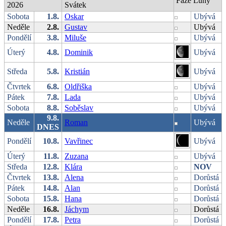
Fáze Luny
2026
Svátek
Sobota
1.8.
Oskar
Ubývá
Neděle
2.8.
Gustav
Ubývá
Pondělí
3.8.
Miluše
Ubývá
Úterý
4.8.
Dominik
Ubývá
Středa
5.8.
Kristián
Ubývá
Čtvrtek
6.8.
Oldřiška
Ubývá
Pátek
7.8.
Lada
Ubývá
Sobota
8.8.
Soběslav
Ubývá
9.8.
Neděle
Roman
Ubývá
DNES
Pondělí
10.8.
Vavřinec
Ubývá
Úterý
11.8.
Zuzana
Ubývá
Středa
12.8.
Klára
NOV
Čtvrtek
13.8.
Alena
Dorůstá
Pátek
14.8.
Alan
Dorůstá
Sobota
15.8.
Hana
Dorůstá
Neděle
16.8.
Jáchym
Dorůstá
Pondělí
17.8.
Petra
Dorůstá