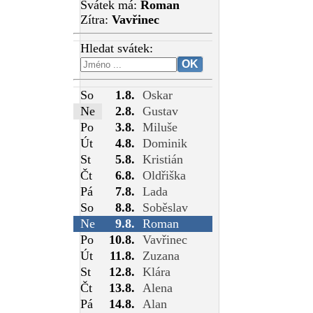
Svátek má:
Roman
Zítra:
Vavřinec
Hledat svátek:
So
1.8.
Oskar
Ne
2.8.
Gustav
Po
3.8.
Miluše
Út
4.8.
Dominik
St
5.8.
Kristián
Čt
6.8.
Oldřiška
Pá
7.8.
Lada
So
8.8.
Soběslav
Ne
9.8.
Roman
Po
10.8.
Vavřinec
Út
11.8.
Zuzana
St
12.8.
Klára
Čt
13.8.
Alena
Pá
14.8.
Alan