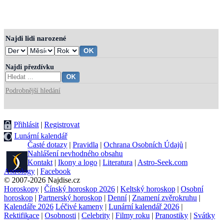
Najdi lidi narozené
Najdi přezdívku
Podrobnější hledání
Přihlásit
|
Registrovat
Lunární kalendář
Časté dotazy
|
Pravidla
|
Ochrana Osobních Údajů
|
Nahlášení nevhodného obsahu
Kontakt
|
Ikony a logo
|
Literatura
|
Astro-Seek.com
Astrology
|
Facebook
© 2007-2026 Najdise.cz
Horoskopy
|
Čínský horoskop 2026
|
Keltský horoskop
|
Osobní
horoskop
|
Partnerský horoskop
|
Denní
|
Znamení zvěrokruhu
|
Kalendáře 2026
Léčivé kameny
|
Lunární kalendář 2026
|
Rektifikace
|
Osobnosti
|
Celebrity
|
Filmy roku
|
Pranostiky
|
Svátky