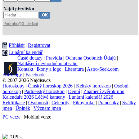
Najdi přezdívku
Podrobnější hledání
Přihlásit
|
Registrovat
Lunární kalendář
Časté dotazy
|
Pravidla
|
Ochrana Osobních Údajů
|
Nahlášení nevhodného obsahu
Kontakt
|
Ikony a logo
|
Literatura
|
Astro-Seek.com
Astrology
|
Facebook
© 2007-2026 Najdise.cz
Horoskopy
|
Čínský horoskop 2026
|
Keltský horoskop
|
Osobní
horoskop
|
Partnerský horoskop
|
Denní
|
Znamení zvěrokruhu
|
Kalendáře 2026
Léčivé kameny
|
Lunární kalendář 2026
|
Rektifikace
|
Osobnosti
|
Celebrity
|
Filmy roku
|
Pranostiky
|
Svátky
jmen
|
Úplněk
|
Význam jmen
PC verze
| Mobilní verze