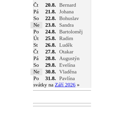
Čt
20.8.
Bernard
Pá
21.8.
Johana
So
22.8.
Bohuslav
Ne
23.8.
Sandra
Po
24.8.
Bartoloměj
Út
25.8.
Radim
St
26.8.
Luděk
Čt
27.8.
Otakar
Pá
28.8.
Augustýn
So
29.8.
Evelína
Ne
30.8.
Vladěna
Po
31.8.
Pavlína
svátky na
Září 2026
»