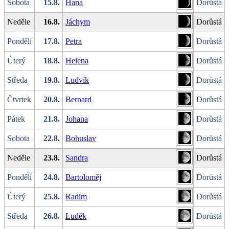
Sobota
15.8.
Hana
Dorůstá
Neděle
16.8.
Jáchym
Dorůstá
Pondělí
17.8.
Petra
Dorůstá
Úterý
18.8.
Helena
Dorůstá
Středa
19.8.
Ludvík
Dorůstá
Čtvrtek
20.8.
Bernard
Dorůstá
Pátek
21.8.
Johana
Dorůstá
Sobota
22.8.
Bohuslav
Dorůstá
Neděle
23.8.
Sandra
Dorůstá
Pondělí
24.8.
Bartoloměj
Dorůstá
Úterý
25.8.
Radim
Dorůstá
Středa
26.8.
Luděk
Dorůstá