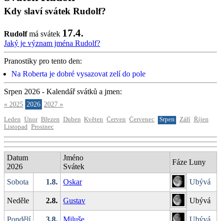
Kdy slaví svátek Rudolf?
17.4.
Rudolf
má svátek
Jaký je význam jména Rudolf?
Pranostiky pro tento den:
Na Roberta je dobré vysazovat zelí do pole
Srpen 2026 - Kalendář svátků a jmen:
« 2025
2026
2027 »
Leden
Únor
Březen
Duben
Květen
Červen
Červenec
Srpen
Září
Říjen
Listopad
Prosinec
Datum
Jméno
Fáze Luny
2026
Svátek
Sobota
1.8.
Oskar
Ubývá
Neděle
2.8.
Gustav
Ubývá
Pondělí
3.8.
Miluše
Ubývá