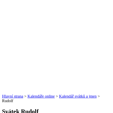
Hlavní strana
>
Kalendáře online
>
Kalendář svátků a jmen
>
Rudolf
Svátek Rudolf