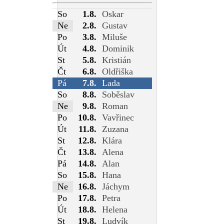
So
1.8.
Oskar
Ne
2.8.
Gustav
Po
3.8.
Miluše
Út
4.8.
Dominik
St
5.8.
Kristián
Čt
6.8.
Oldřiška
Pá
7.8.
Lada
So
8.8.
Soběslav
Ne
9.8.
Roman
Po
10.8.
Vavřinec
Út
11.8.
Zuzana
St
12.8.
Klára
Čt
13.8.
Alena
Pá
14.8.
Alan
So
15.8.
Hana
Ne
16.8.
Jáchym
Po
17.8.
Petra
Út
18.8.
Helena
St
19.8.
Ludvík