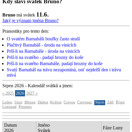
Kdy slaví svátek Bruno?
11.6.
Bruno
má svátek
Jaký je význam jména Bruno?
Pranostiky pro tento den:
O svatém Barnabáši bouřky často straší
Plačtivý Barnabáš - úroda na vinicích
Prší-li na Barnabáše - úroda na vinicích
Prší-li na svatého - padají hrozny do koše
Prší-li na svatého Barnabáše, padají hrozny do koše
Svatý Barnabáš na trávu nezapomíná, onť nejdelší den i trávu
mívá
Srpen 2026 - Kalendář svátků a jmen:
« 2025
2026
2027 »
Leden
Únor
Březen
Duben
Květen
Červen
Červenec
Srpen
Září
Říjen
Listopad
Prosinec
Datum
Jméno
Fáze Luny
2026
Svátek