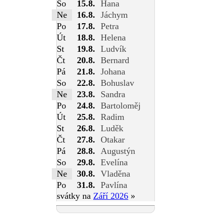
So
15.8.
Hana
Ne
16.8.
Jáchym
Po
17.8.
Petra
Út
18.8.
Helena
St
19.8.
Ludvík
Čt
20.8.
Bernard
Pá
21.8.
Johana
So
22.8.
Bohuslav
Ne
23.8.
Sandra
Po
24.8.
Bartoloměj
Út
25.8.
Radim
St
26.8.
Luděk
Čt
27.8.
Otakar
Pá
28.8.
Augustýn
So
29.8.
Evelína
Ne
30.8.
Vladěna
Po
31.8.
Pavlína
svátky na
Září 2026
»