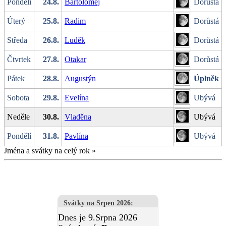
Pondělí
24.8.
Bartoloměj
Dorůstá
Úterý
25.8.
Radim
Dorůstá
Středa
26.8.
Luděk
Dorůstá
Čtvrtek
27.8.
Otakar
Dorůstá
Pátek
28.8.
Augustýn
Úplněk
Sobota
29.8.
Evelína
Ubývá
Neděle
30.8.
Vladěna
Ubývá
Pondělí
31.8.
Pavlína
Ubývá
Jména a svátky na celý rok
»
Svátky na Srpen 2026
:
Dnes je 9.Srpna 2026