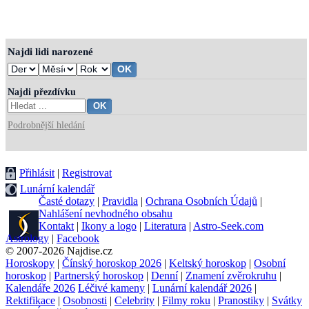
Najdi lidi narozené
Najdi přezdívku
Podrobnější hledání
Přihlásit
|
Registrovat
Lunární kalendář
Časté dotazy
|
Pravidla
|
Ochrana Osobních Údajů
|
Nahlášení nevhodného obsahu
Kontakt
|
Ikony a logo
|
Literatura
|
Astro-Seek.com
Astrology
|
Facebook
© 2007-2026 Najdise.cz
Horoskopy
|
Čínský horoskop 2026
|
Keltský horoskop
|
Osobní
horoskop
|
Partnerský horoskop
|
Denní
|
Znamení zvěrokruhu
|
Kalendáře 2026
Léčivé kameny
|
Lunární kalendář 2026
|
Rektifikace
|
Osobnosti
|
Celebrity
|
Filmy roku
|
Pranostiky
|
Svátky