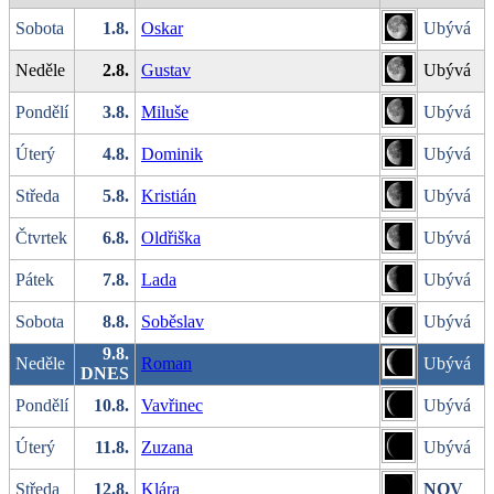
Sobota
1.8.
Oskar
Ubývá
Neděle
2.8.
Gustav
Ubývá
Pondělí
3.8.
Miluše
Ubývá
Úterý
4.8.
Dominik
Ubývá
Středa
5.8.
Kristián
Ubývá
Čtvrtek
6.8.
Oldřiška
Ubývá
Pátek
7.8.
Lada
Ubývá
Sobota
8.8.
Soběslav
Ubývá
9.8.
Neděle
Roman
Ubývá
DNES
Pondělí
10.8.
Vavřinec
Ubývá
Úterý
11.8.
Zuzana
Ubývá
Středa
12.8.
Klára
NOV