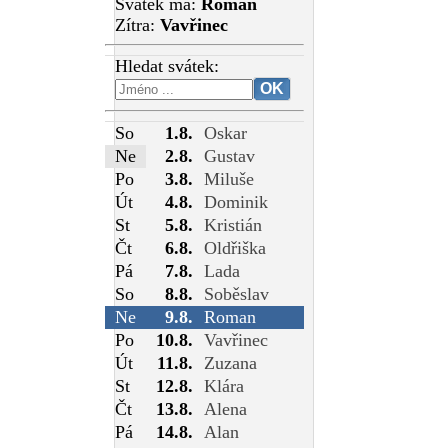
Svátek má:
Roman
Zítra:
Vavřinec
Hledat svátek:
So
1.8.
Oskar
Ne
2.8.
Gustav
Po
3.8.
Miluše
Út
4.8.
Dominik
St
5.8.
Kristián
Čt
6.8.
Oldřiška
Pá
7.8.
Lada
So
8.8.
Soběslav
Ne
9.8.
Roman
Po
10.8.
Vavřinec
Út
11.8.
Zuzana
St
12.8.
Klára
Čt
13.8.
Alena
Pá
14.8.
Alan