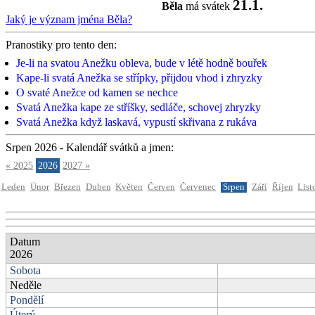
21.1.
Běla
má svátek
Jaký je význam jména Běla?
Pranostiky pro tento den:
Je-li na svatou Anežku obleva, bude v létě hodně bouřek
Kape-li svatá Anežka se střípky, přijdou vhod i zhryzky
O svaté Anežce od kamen se nechce
Svatá Anežka kape ze stříšky, sedláče, schovej zhryzky
Svatá Anežka když laskavá, vypustí skřivana z rukáva
Srpen 2026 - Kalendář svátků a jmen:
« 2025
2026
2027 »
Leden
Únor
Březen
Duben
Květen
Červen
Červenec
Srpen
Září
Říjen
List
Datum
2026
Sobota
Neděle
Pondělí
Úterý