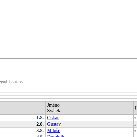
opad
Prosinec
Jméno
Svátek
1.8.
Oskar
2.8.
Gustav
3.8.
Miluše
4.8.
Dominik