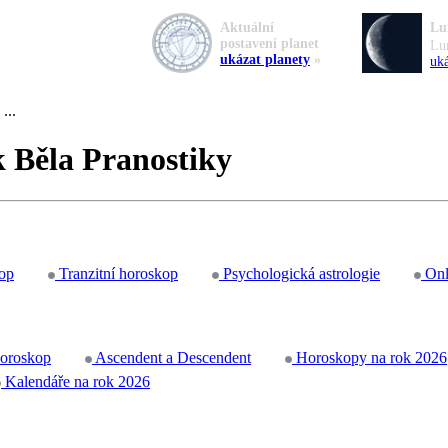
Aktuální
Lu
postavení planet
Lu
ukázat planety
»
uká
...
k Běla Pranostiky
op
Tranzitní horoskop
Psychologická astrologie
Onl
horoskop
Ascendent a Descendent
Horoskopy na rok 2026
Kalendáře na rok 2026