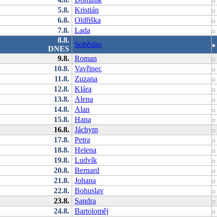
5.8.
Kristián
6.8.
Oldřiška
7.8.
Lada
8.8.
Soběslav
DNES
9.8.
Roman
10.8.
Vavřinec
11.8.
Zuzana
12.8.
Klára
13.8.
Alena
14.8.
Alan
15.8.
Hana
16.8.
Jáchym
17.8.
Petra
18.8.
Helena
19.8.
Ludvík
20.8.
Bernard
21.8.
Johana
22.8.
Bohuslav
23.8.
Sandra
24.8.
Bartoloměj