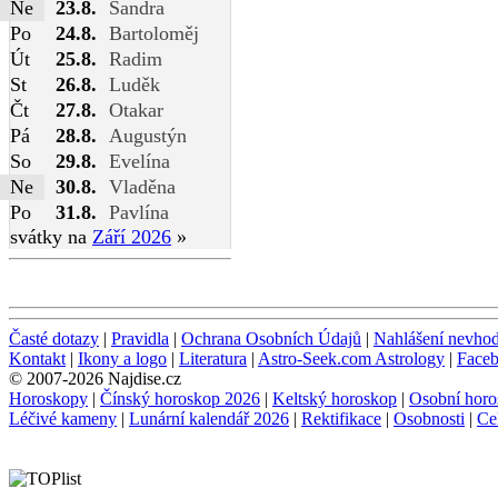
Ne
23.8.
Sandra
Po
24.8.
Bartoloměj
Út
25.8.
Radim
St
26.8.
Luděk
Čt
27.8.
Otakar
Pá
28.8.
Augustýn
So
29.8.
Evelína
Ne
30.8.
Vladěna
Po
31.8.
Pavlína
svátky na
Září 2026
»
Časté dotazy
|
Pravidla
|
Ochrana Osobních Údajů
|
Nahlášení nevho
Kontakt
|
Ikony a logo
|
Literatura
|
Astro-Seek.com Astrology
|
Face
© 2007-2026 Najdise.cz
Horoskopy
|
Čínský horoskop 2026
|
Keltský horoskop
|
Osobní horo
Léčivé kameny
|
Lunární kalendář 2026
|
Rektifikace
|
Osobnosti
|
Ce