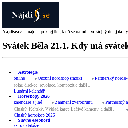
Najdise.cz
... najdi a poznej lidi, kteří se narodili ve stejný den jako ty 
Svátek Běla 21.1. Kdy má sváte
Astrologie
online
Osobní horoskop (radix)
Partnerský horosk
solár, direkce, revoluce, kompozit a další ...
Lunární kalendář
Horoskopy 2026
kalendáře a jiné
Znamení zvěrokruhu
Partnerský 
Čínský, Keltský, Výklad karet, Léčivé kameny, a další ...
Čínský horoskop 2026
Slavné osobnosti
astro databáze