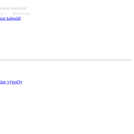
nární kalendář
na v
Blížencích
zat kalendář
»
ine výpočty