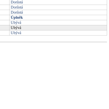
Dorůstá
Dorůstá
Dorůstá
Úplněk
Ubývá
Ubývá
Ubývá