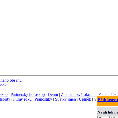
dného obsahu
book
skop
|
Partnerský horoskop
|
Denní
|
Znamení zvěrokruhu
|
Kalendáře 
lebrity
|
Filmy roku
|
Pranostiky
|
Svátky jmen
|
Úplněk
|
Význam jmen
Přihlášení
Najdi lidi 