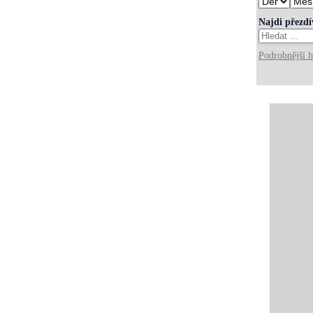
Najdi přezd
Podrobnější h