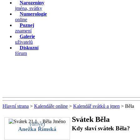
Narozeniny
jména, svátky
Numerologie
online
Poznej
znamení
Galerie
uživatelů
Diskuzní
fórum
Hlavní strana
>
Kalendáře online
>
Kalendář svátků a jmen
> Běla
Svátek Běla
(dříve)
Kdy slaví svátek Běla?
Anežka Římská