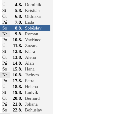
Út
4.8.
Dominik
St
5.8.
Kristián
Čt
6.8.
Oldřiška
Pá
7.8.
Lada
So
8.8.
Soběslav
Ne
9.8.
Roman
Po
10.8.
Vavřinec
Út
11.8.
Zuzana
St
12.8.
Klára
Čt
13.8.
Alena
Pá
14.8.
Alan
So
15.8.
Hana
Ne
16.8.
Jáchym
Po
17.8.
Petra
Út
18.8.
Helena
St
19.8.
Ludvík
Čt
20.8.
Bernard
Pá
21.8.
Johana
So
22.8.
Bohuslav