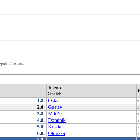
opad
Prosinec
Jméno
Svátek
1.8.
Oskar
2.8.
Gustav
3.8.
Miluše
4.8.
Dominik
5.8.
Kristián
6.8.
Oldřiška
7.8.