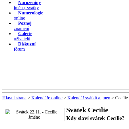
Narozeniny
jména, svátky
Numerologie
online
Poznej
znamení
Galerie
uživatelů
Diskuzní
fórum
Hlavní strana
>
Kalendáře online
>
Kalendář svátků a jmen
> Cecílie
Svátek Cecílie
Kdy slaví svátek Cecílie?