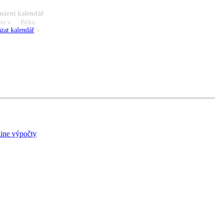
nární kalendář
na v
Býku
zat kalendář
»
ine výpočty