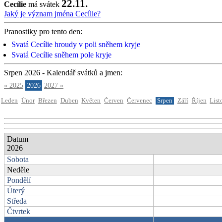
22.11.
Cecílie
má svátek
Jaký je význam jména Cecílie?
Pranostiky pro tento den:
Svatá Cecílie hroudy v poli sněhem kryje
Svatá Cecílie sněhem pole kryje
Srpen 2026 - Kalendář svátků a jmen:
« 2025
2026
2027 »
Leden
Únor
Březen
Duben
Květen
Červen
Červenec
Srpen
Září
Říjen
List
Datum
2026
Sobota
Neděle
Pondělí
Úterý
Středa
Čtvrtek