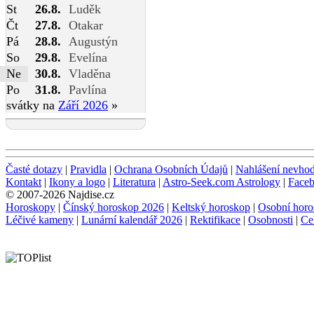
St
26.8.
Luděk
Čt
27.8.
Otakar
Pá
28.8.
Augustýn
So
29.8.
Evelína
Ne
30.8.
Vladěna
Po
31.8.
Pavlína
svátky na
Září 2026
»
Časté dotazy
|
Pravidla
|
Ochrana Osobních Údajů
|
Nahlášení nevho
Kontakt
|
Ikony a logo
|
Literatura
|
Astro-Seek.com Astrology
|
Face
© 2007-2026 Najdise.cz
Horoskopy
|
Čínský horoskop 2026
|
Keltský horoskop
|
Osobní horo
Léčivé kameny
|
Lunární kalendář 2026
|
Rektifikace
|
Osobnosti
|
Ce