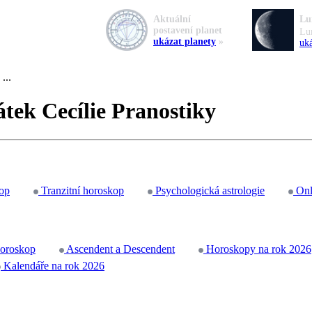
Aktuální
Lu
postavení planet
Lu
ukázat planety
»
uká
...
átek Cecílie Pranostiky
op
Tranzitní horoskop
Psychologická astrologie
Onl
horoskop
Ascendent a Descendent
Horoskopy na rok 2026
Kalendáře na rok 2026