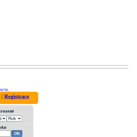
2026
|
Registrace
narozené
ívku