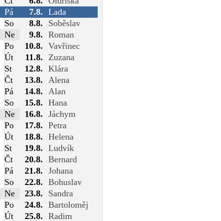
Čt
6.8.
Oldřiška
Pá
7.8.
Lada
So
8.8.
Soběslav
Ne
9.8.
Roman
Po
10.8.
Vavřinec
Út
11.8.
Zuzana
St
12.8.
Klára
Čt
13.8.
Alena
Pá
14.8.
Alan
So
15.8.
Hana
Ne
16.8.
Jáchym
Po
17.8.
Petra
Út
18.8.
Helena
St
19.8.
Ludvík
Čt
20.8.
Bernard
Pá
21.8.
Johana
So
22.8.
Bohuslav
Ne
23.8.
Sandra
Po
24.8.
Bartoloměj
Út
25.8.
Radim