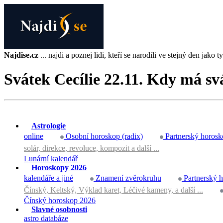
Najdise.cz
... najdi a poznej lidi, kteří se narodili ve stejný den jako ty 
Svátek Cecílie 22.11. Kdy má sv
Astrologie
online
Osobní horoskop (radix)
Partnerský horosk
solár, direkce, revoluce, kompozit a další ...
Lunární kalendář
Horoskopy 2026
kalendáře a jiné
Znamení zvěrokruhu
Partnerský 
Čínský, Keltský, Výklad karet, Léčivé kameny, a další ...
Čínský horoskop 2026
Slavné osobnosti
astro databáze