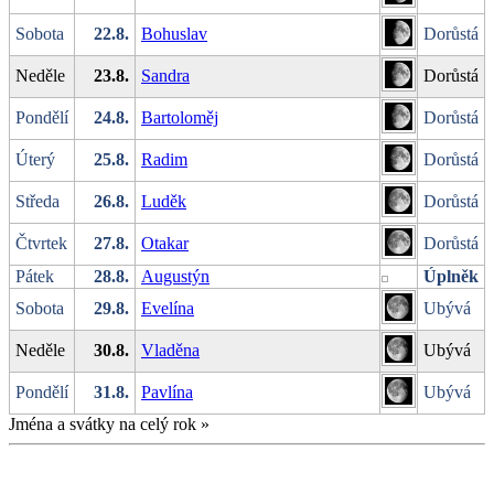
Sobota
22.8.
Bohuslav
Dorůstá
Neděle
23.8.
Sandra
Dorůstá
Pondělí
24.8.
Bartoloměj
Dorůstá
Úterý
25.8.
Radim
Dorůstá
Středa
26.8.
Luděk
Dorůstá
Čtvrtek
27.8.
Otakar
Dorůstá
Pátek
28.8.
Augustýn
Úplněk
Sobota
29.8.
Evelína
Ubývá
Neděle
30.8.
Vladěna
Ubývá
Pondělí
31.8.
Pavlína
Ubývá
Jména a svátky na celý rok
»