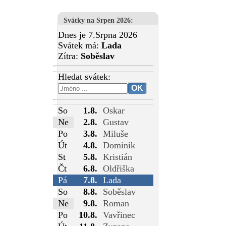
Svátky na Srpen 2026
:
Dnes je 7.Srpna 2026
Svátek má:
Lada
Zítra:
Soběslav
Hledat svátek:
So
1.8.
Oskar
Ne
2.8.
Gustav
Po
3.8.
Miluše
Út
4.8.
Dominik
St
5.8.
Kristián
Čt
6.8.
Oldřiška
Pá
7.8.
Lada
So
8.8.
Soběslav
Ne
9.8.
Roman
Po
10.8.
Vavřinec