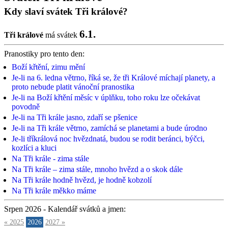
Kdy slaví svátek Tři králové?
6.1.
Tři králové
má svátek
Pranostiky pro tento den:
Boží křtění, zimu mění
Je-li na 6. ledna větrno, říká se, že tři Králové míchají planety, a
proto nebude platit vánoční pranostika
Je-li na Boží křtění měsíc v úplňku, toho roku lze očekávat
povodně
Je-li na Tři krále jasno, zdaří se pšenice
Je-li na Tři krále větrno, zamíchá se planetami a bude úrodno
Je-li tříkrálová noc hvězdnatá, budou se rodit beránci, býčci,
kozlíci a kluci
Na Tři krále - zima stále
Na Tři krále – zima stále, mnoho hvězd a o skok dále
Na Tři krále hodně hvězd, je hodně kobzolí
Na Tři krále měkko máme
Srpen 2026 - Kalendář svátků a jmen:
« 2025
2026
2027 »