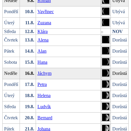
Neděle
9.8.
Roman
Ubývá
Pondělí
10.8.
Vavřinec
Ubývá
Úterý
11.8.
Zuzana
Ubývá
Středa
12.8.
Klára
NOV
Čtvrtek
13.8.
Alena
Dorůstá
Pátek
14.8.
Alan
Dorůstá
Sobota
15.8.
Hana
Dorůstá
Neděle
16.8.
Jáchym
Dorůstá
Pondělí
17.8.
Petra
Dorůstá
Úterý
18.8.
Helena
Dorůstá
Středa
19.8.
Ludvík
Dorůstá
Čtvrtek
20.8.
Bernard
Dorůstá
Pátek
21.8.
Johana
Dorůstá