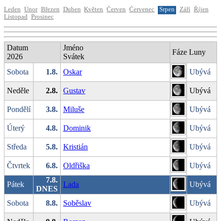
Leden
Únor
Březen
Duben
Květen
Červen
Červenec
Srpen
Září
Říjen
Listopad
Prosinec
Datum
Jméno
Fáze Luny
2026
Svátek
Sobota
1.8.
Oskar
Ubývá
Neděle
2.8.
Gustav
Ubývá
Pondělí
3.8.
Miluše
Ubývá
Úterý
4.8.
Dominik
Ubývá
Středa
5.8.
Kristián
Ubývá
Čtvrtek
6.8.
Oldřiška
Ubývá
7.8.
Pátek
Lada
Ubývá
DNES
Sobota
8.8.
Soběslav
Ubývá