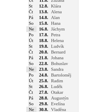
Út
11.8.
Zuzana
St
12.8.
Klára
Čt
13.8.
Alena
Pá
14.8.
Alan
So
15.8.
Hana
Ne
16.8.
Jáchym
Po
17.8.
Petra
Út
18.8.
Helena
St
19.8.
Ludvík
Čt
20.8.
Bernard
Pá
21.8.
Johana
So
22.8.
Bohuslav
Ne
23.8.
Sandra
Po
24.8.
Bartoloměj
Út
25.8.
Radim
St
26.8.
Luděk
Čt
27.8.
Otakar
Pá
28.8.
Augustýn
So
29.8.
Evelína
Ne
30.8.
Vladěna