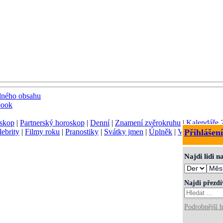
dného obsahu
book
skop
|
Partnerský horoskop
|
Denní
|
Znamení zvěrokruhu
|
Kalendáře 
lebrity
|
Filmy roku
|
Pranostiky
|
Svátky jmen
|
Úplněk
|
Význam jmen
Přihlášení
Najdi lidi 
Najdi přezd
Podrobnější h