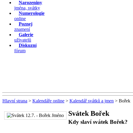
Narozeniny
jména, svátky
Numerologie
online
Poznej
znamení
Galerie
uživatelů
Diskuzní
fórum
Hlavní strana
>
Kalendáře online
>
Kalendář svátků a jmen
> Bořek
Svátek Bořek
Kdy slaví svátek Bořek?