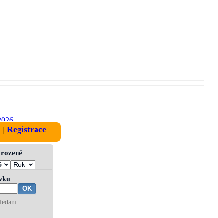
2026
|
Registrace
narozené
ívku
ledání