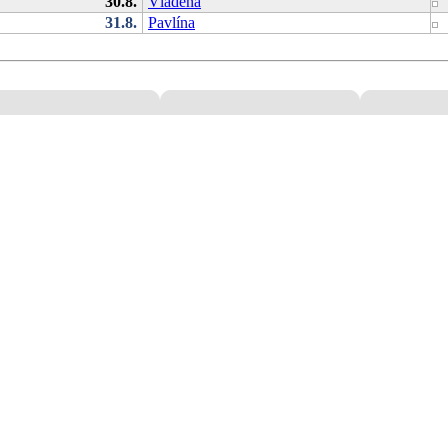
30.8.
Vladěna
31.8.
Pavlína