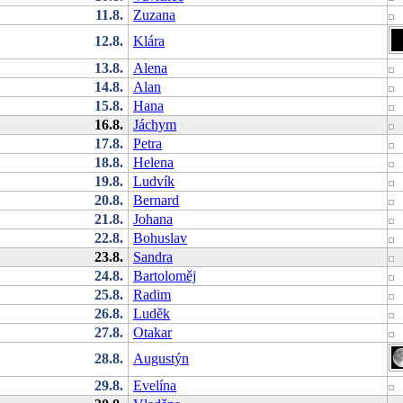
11.8.
Zuzana
12.8.
Klára
13.8.
Alena
14.8.
Alan
15.8.
Hana
16.8.
Jáchym
17.8.
Petra
18.8.
Helena
19.8.
Ludvík
20.8.
Bernard
21.8.
Johana
22.8.
Bohuslav
23.8.
Sandra
24.8.
Bartoloměj
25.8.
Radim
26.8.
Luděk
27.8.
Otakar
28.8.
Augustýn
29.8.
Evelína