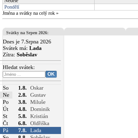
Neděle
Pondělí
Jména a svátky na celý rok
»
Svátky na Srpen 2026
:
Dnes je 7.Srpna 2026
Svátek má:
Lada
Zítra:
Soběslav
Hledat svátek:
So
1.8.
Oskar
Ne
2.8.
Gustav
Po
3.8.
Miluše
Út
4.8.
Dominik
St
5.8.
Kristián
Čt
6.8.
Oldřiška
Pá
7.8.
Lada
So
8.8.
Soběslav