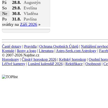
Pá
28.8.
Augustýn
So
29.8.
Evelína
Ne
30.8.
Vladěna
Po
31.8.
Pavlína
svátky na
Září 2026
»
Časté dotazy
|
Pravidla
|
Ochrana Osobních Údajů
|
Nahlášení nevho
Kontakt
|
Ikony a logo
|
Literatura
|
Astro-Seek.com Astrology
|
Face
© 2007-2026 Najdise.cz
Horoskopy
|
Čínský horoskop 2026
|
Keltský horoskop
|
Osobní horo
Léčivé kameny
|
Lunární kalendář 2026
|
Rektifikace
|
Osobnosti
|
Ce