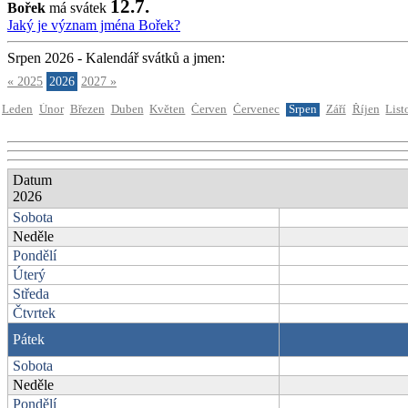
12.7.
Bořek
má svátek
Jaký je význam jména Bořek?
Srpen 2026 - Kalendář svátků a jmen:
« 2025
2026
2027 »
Leden
Únor
Březen
Duben
Květen
Červen
Červenec
Srpen
Září
Říjen
List
Datum
2026
Sobota
Neděle
Pondělí
Úterý
Středa
Čtvrtek
Pátek
Sobota
Neděle
Pondělí