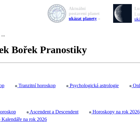
Aktuální
Lu
postavení planet
Lu
ukázat planety
»
uká
...
ek Bořek Pranostiky
op
Tranzitní horoskop
Psychologická astrologie
Onl
horoskop
Ascendent a Descendent
Horoskopy na rok 2026
Kalendáře na rok 2026