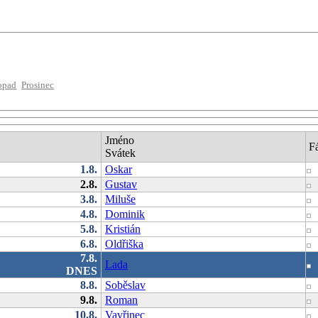
opad
Prosinec
Jméno
F
Svátek
1.8.
Oskar
2.8.
Gustav
3.8.
Miluše
4.8.
Dominik
5.8.
Kristián
6.8.
Oldřiška
7.8.
Lada
DNES
8.8.
Soběslav
9.8.
Roman
10.8.
Vavřinec