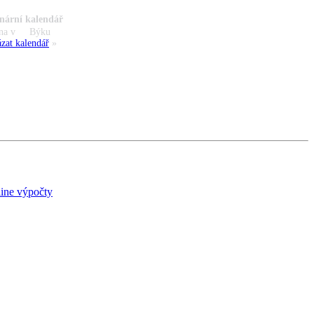
nární kalendář
na v
Býku
zat kalendář
»
ine výpočty