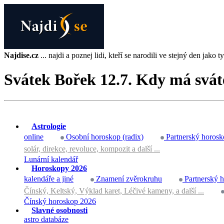
Najdise.cz
... najdi a poznej lidi, kteří se narodili ve stejný den jako ty 
Svátek Bořek 12.7. Kdy má svát
Astrologie
online
Osobní horoskop (radix)
Partnerský horosk
solár, direkce, revoluce, kompozit a další ...
Lunární kalendář
Horoskopy 2026
kalendáře a jiné
Znamení zvěrokruhu
Partnerský 
Čínský, Keltský, Výklad karet, Léčivé kameny, a další ...
Čínský horoskop 2026
Slavné osobnosti
astro databáze