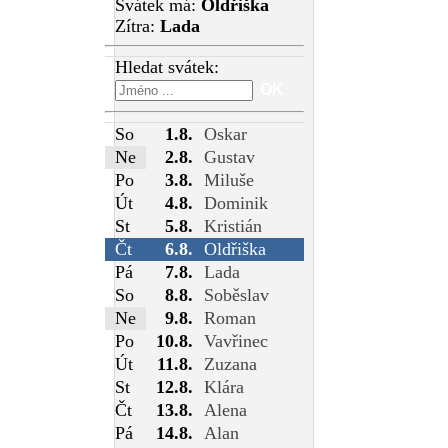
Svátek má:
Oldřiška
Zítra:
Lada
Hledat svátek:
So
1.8.
Oskar
Ne
2.8.
Gustav
Po
3.8.
Miluše
Út
4.8.
Dominik
St
5.8.
Kristián
Čt
6.8.
Oldřiška
Pá
7.8.
Lada
So
8.8.
Soběslav
Ne
9.8.
Roman
Po
10.8.
Vavřinec
Út
11.8.
Zuzana
St
12.8.
Klára
Čt
13.8.
Alena
Pá
14.8.
Alan