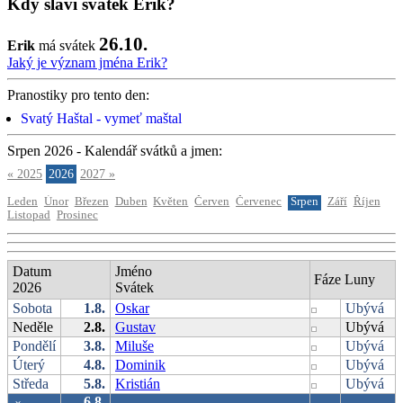
Kdy slaví svátek Erik?
26.10.
Erik
má svátek
Jaký je význam jména Erik?
Pranostiky pro tento den:
Svatý Haštal - vymeť maštal
Srpen 2026 - Kalendář svátků a jmen:
« 2025
2026
2027 »
Leden
Únor
Březen
Duben
Květen
Červen
Červenec
Srpen
Září
Říjen
Listopad
Prosinec
Datum
Jméno
Fáze Luny
2026
Svátek
Sobota
1.8.
Oskar
Ubývá
Neděle
2.8.
Gustav
Ubývá
Pondělí
3.8.
Miluše
Ubývá
Úterý
4.8.
Dominik
Ubývá
Středa
5.8.
Kristián
Ubývá
6.8.