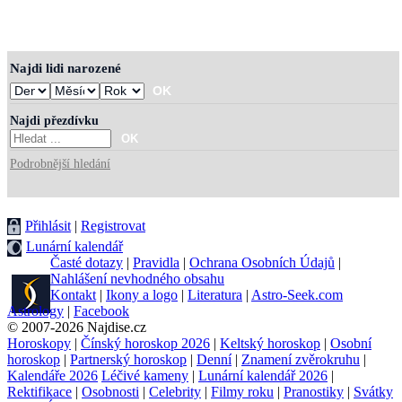
Najdi lidi narozené
Najdi přezdívku
Podrobnější hledání
Přihlásit
|
Registrovat
Lunární kalendář
Časté dotazy
|
Pravidla
|
Ochrana Osobních Údajů
|
Nahlášení nevhodného obsahu
Kontakt
|
Ikony a logo
|
Literatura
|
Astro-Seek.com
Astrology
|
Facebook
© 2007-2026 Najdise.cz
Horoskopy
|
Čínský horoskop 2026
|
Keltský horoskop
|
Osobní
horoskop
|
Partnerský horoskop
|
Denní
|
Znamení zvěrokruhu
|
Kalendáře 2026
Léčivé kameny
|
Lunární kalendář 2026
|
Rektifikace
|
Osobnosti
|
Celebrity
|
Filmy roku
|
Pranostiky
|
Svátky