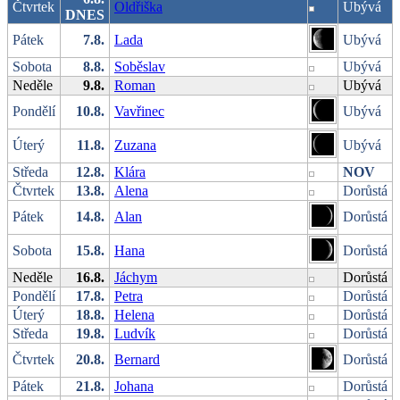
Čtvrtek
Oldřiška
Ubývá
DNES
Pátek
7.8.
Lada
Ubývá
Sobota
8.8.
Soběslav
Ubývá
Neděle
9.8.
Roman
Ubývá
Pondělí
10.8.
Vavřinec
Ubývá
Úterý
11.8.
Zuzana
Ubývá
Středa
12.8.
Klára
NOV
Čtvrtek
13.8.
Alena
Dorůstá
Pátek
14.8.
Alan
Dorůstá
Sobota
15.8.
Hana
Dorůstá
Neděle
16.8.
Jáchym
Dorůstá
Pondělí
17.8.
Petra
Dorůstá
Úterý
18.8.
Helena
Dorůstá
Středa
19.8.
Ludvík
Dorůstá
Čtvrtek
20.8.
Bernard
Dorůstá
Pátek
21.8.
Johana
Dorůstá