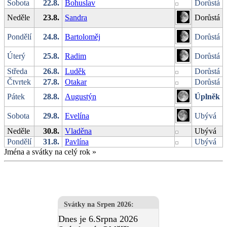
Sobota
22.8.
Bohuslav
Dorůstá
Neděle
23.8.
Sandra
Dorůstá
Pondělí
24.8.
Bartoloměj
Dorůstá
Úterý
25.8.
Radim
Dorůstá
Středa
26.8.
Luděk
Dorůstá
Čtvrtek
27.8.
Otakar
Dorůstá
Pátek
28.8.
Augustýn
Úplněk
Sobota
29.8.
Evelína
Ubývá
Neděle
30.8.
Vladěna
Ubývá
Pondělí
31.8.
Pavlína
Ubývá
Jména a svátky na celý rok
»
Svátky na Srpen 2026
:
Dnes je 6.Srpna 2026