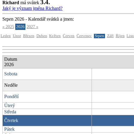
3.4.
Richard
má svátek
Jaký je význam jména Richard?
Srpen 2026 - Kalendář svátků a jmen:
« 2025
2026
2027 »
Leden
Únor
Březen
Duben
Květen
Červen
Červenec
Srpen
Září
Říjen
List
Datum
2026
Sobota
Neděle
Pondělí
Úterý
Středa
Čtvrtek
Pátek