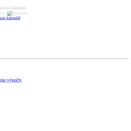
nární kalendář
na v
Býku
zat kalendář
»
ine výpočty