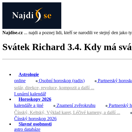
Najdise.cz
... najdi a poznej lidi, kteří se narodili ve stejný den jako ty 
Svátek Richard 3.4. Kdy má svá
Astrologie
online
Osobní horoskop (radix)
Partnerský horosk
solár, direkce, revoluce, kompozit a další ...
Lunární kalendář
Horoskopy 2026
kalendáře a jiné
Znamení zvěrokruhu
Partnerský 
Čínský, Keltský, Výklad karet, Léčivé kameny, a další ...
Čínský horoskop 2026
Slavné osobnosti
astro databáze