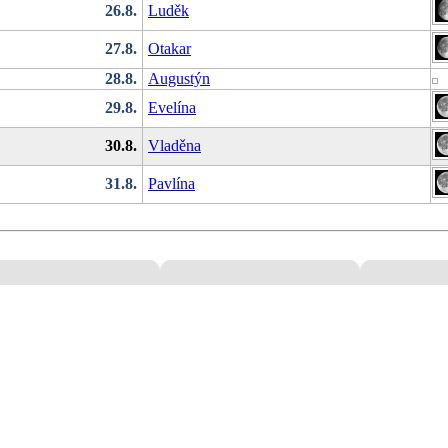
26.8.
Luděk
27.8.
Otakar
28.8.
Augustýn
29.8.
Evelína
30.8.
Vladěna
31.8.
Pavlína