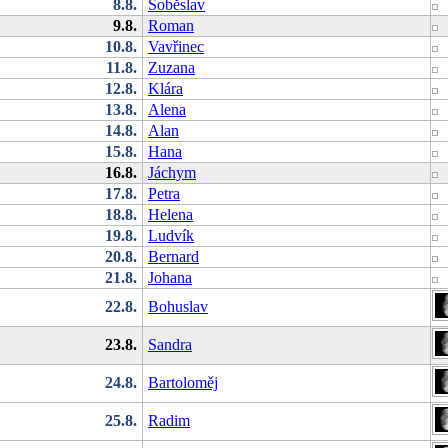
8.8.
Soběslav
9.8.
Roman
10.8.
Vavřinec
11.8.
Zuzana
12.8.
Klára
13.8.
Alena
14.8.
Alan
15.8.
Hana
16.8.
Jáchym
17.8.
Petra
18.8.
Helena
19.8.
Ludvík
20.8.
Bernard
21.8.
Johana
22.8.
Bohuslav
23.8.
Sandra
24.8.
Bartoloměj
25.8.
Radim