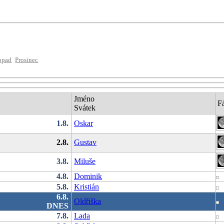
opad
Prosinec
Jméno
F
Svátek
1.8.
Oskar
2.8.
Gustav
3.8.
Miluše
4.8.
Dominik
5.8.
Kristián
6.8.
Oldřiška
DNES
7.8.
Lada