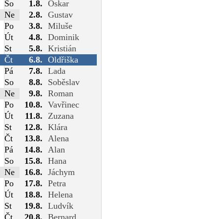
So
1.8.
Oskar
Ne
2.8.
Gustav
Po
3.8.
Miluše
Út
4.8.
Dominik
St
5.8.
Kristián
Čt
6.8.
Oldřiška
Pá
7.8.
Lada
So
8.8.
Soběslav
Ne
9.8.
Roman
Po
10.8.
Vavřinec
Út
11.8.
Zuzana
St
12.8.
Klára
Čt
13.8.
Alena
Pá
14.8.
Alan
So
15.8.
Hana
Ne
16.8.
Jáchym
Po
17.8.
Petra
Út
18.8.
Helena
St
19.8.
Ludvík
Čt
20.8.
Bernard