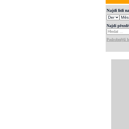
Najdi lidi 
Najdi přezd
Podrobnější h