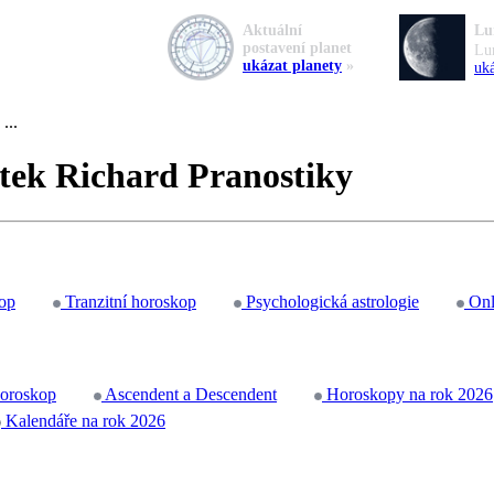
Aktuální
Lu
postavení planet
Lu
ukázat planety
»
uká
...
tek Richard Pranostiky
op
Tranzitní horoskop
Psychologická astrologie
Onl
horoskop
Ascendent a Descendent
Horoskopy na rok 2026
Kalendáře na rok 2026