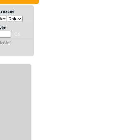
narozené
ívku
ledání