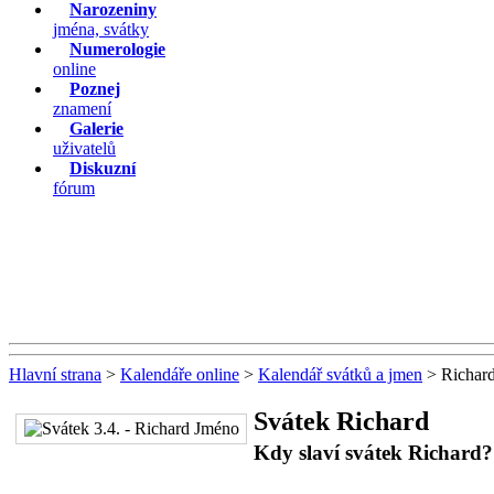
Narozeniny
jména, svátky
Numerologie
online
Poznej
znamení
Galerie
uživatelů
Diskuzní
fórum
Hlavní strana
>
Kalendáře online
>
Kalendář svátků a jmen
> Richar
Svátek Richard
Kdy slaví svátek Richard?