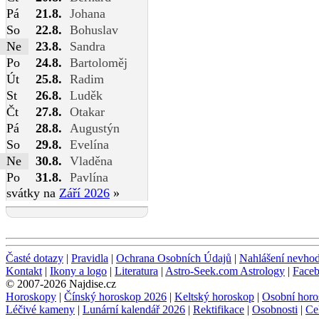
Pá
21.8.
Johana
So
22.8.
Bohuslav
Ne
23.8.
Sandra
Po
24.8.
Bartoloměj
Út
25.8.
Radim
St
26.8.
Luděk
Čt
27.8.
Otakar
Pá
28.8.
Augustýn
So
29.8.
Evelína
Ne
30.8.
Vladěna
Po
31.8.
Pavlína
svátky na
Září 2026
»
Časté dotazy
|
Pravidla
|
Ochrana Osobních Údajů
|
Nahlášení nevho
Kontakt
|
Ikony a logo
|
Literatura
|
Astro-Seek.com Astrology
|
Face
© 2007-2026 Najdise.cz
Horoskopy
|
Čínský horoskop 2026
|
Keltský horoskop
|
Osobní horo
Léčivé kameny
|
Lunární kalendář 2026
|
Rektifikace
|
Osobnosti
|
Ce