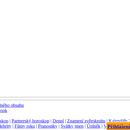
dného obsahu
book
skop
|
Partnerský horoskop
|
Denní
|
Znamení zvěrokruhu
|
Kalendáře 
lebrity
|
Filmy roku
|
Pranostiky
|
Svátky jmen
|
Úplněk
|
Význam jmen
Přihlášení